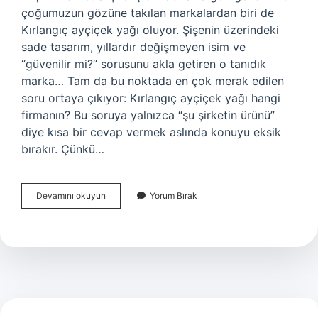
çoğumuzun gözüne takılan markalardan biri de
Kırlangıç ayçiçek yağı oluyor. Şişenin üzerindeki
sade tasarım, yıllardır değişmeyen isim ve
“güvenilir mi?” sorusunu akla getiren o tanıdık
marka… Tam da bu noktada en çok merak edilen
soru ortaya çıkıyor: Kırlangıç ayçiçek yağı hangi
firmanın? Bu soruya yalnızca “şu şirketin ürünü”
diye kısa bir cevap vermek aslında konuyu eksik
bırakır. Çünkü…
Kırlangıç
Devamını okuyun
Yorum Bırak
ayçiçek
yağı
hangi
firmanın
?