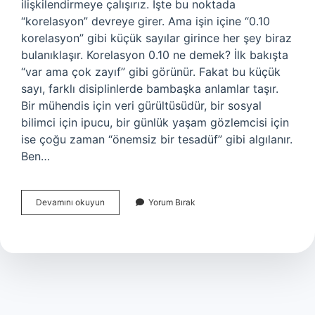
ilişkilendirmeye çalışırız. İşte bu noktada
“korelasyon” devreye girer. Ama işin içine “0.10
korelasyon” gibi küçük sayılar girince her şey biraz
bulanıklaşır. Korelasyon 0.10 ne demek? İlk bakışta
“var ama çok zayıf” gibi görünür. Fakat bu küçük
sayı, farklı disiplinlerde bambaşka anlamlar taşır.
Bir mühendis için veri gürültüsüdür, bir sosyal
bilimci için ipucu, bir günlük yaşam gözlemcisi için
ise çoğu zaman “önemsiz bir tesadüf” gibi algılanır.
Ben…
Korelasyon
Devamını okuyun
Yorum Bırak
0.10
ne
demek
?