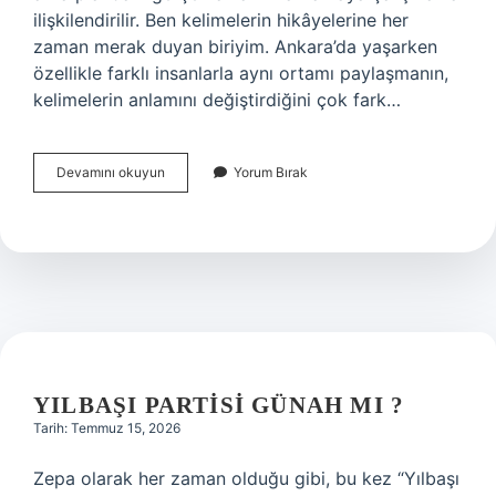
ilişkilendirilir. Ben kelimelerin hikâyelerine her
zaman merak duyan biriyim. Ankara’da yaşarken
özellikle farklı insanlarla aynı ortamı paylaşmanın,
kelimelerin anlamını değiştirdiğini çok fark…
Kazi
Devamını okuyun
Yorum Bırak
koz
anlamak
ne
demek
?
YILBAŞI PARTISI GÜNAH MI ?
Tarih: Temmuz 15, 2026
Zepa olarak her zaman olduğu gibi, bu kez “Yılbaşı