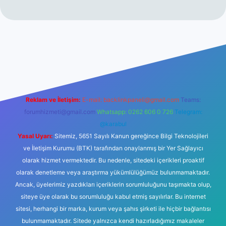
laguncel.com/
Reklam ve İletişim:
E-mail:
backlinkpaneli@gmail.com
Teams:
forumhizmeti@gmail.com
Whatsapp: 0262 606 0 726
Telegram:
@karabul
Yasal Uyarı:
Sitemiz, 5651 Sayılı Kanun gereğince Bilgi Teknolojileri
ve İletişim Kurumu (BTK) tarafından onaylanmış bir Yer Sağlayıcı
olarak hizmet vermektedir. Bu nedenle, sitedeki içerikleri proaktif
olarak denetleme veya araştırma yükümlülüğümüz bulunmamaktadır.
Ancak, üyelerimiz yazdıkları içeriklerin sorumluluğunu taşımakta olup,
siteye üye olarak bu sorumluluğu kabul etmiş sayılırlar. Bu internet
sitesi, herhangi bir marka, kurum veya şahıs şirketi ile hiçbir bağlantısı
bulunmamaktadır. Sitede yalnızca kendi hazırladığımız makaleler