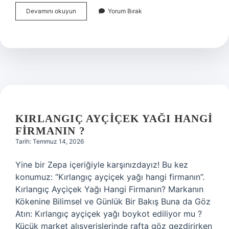
Kırlangıç
Devamını okuyun
Yorum Bırak
ayçiçek
yağı
hangi
firmanın
?
KIRLANGIÇ AYÇIÇEK YAĞI HANGI
FIRMANIN ?
Tarih: Temmuz 14, 2026
Yine bir Zepa içeriğiyle karşınızdayız! Bu kez
konumuz: “Kırlangıç ayçiçek yağı hangi firmanın”.
Kırlangıç Ayçiçek Yağı Hangi Firmanın? Markanın
Kökenine Bilimsel ve Günlük Bir Bakış Buna da Göz
Atın: Kırlangıç ayçiçek yağı boykot ediliyor mu ?
Küçük market alışverişlerinde rafta göz gezdirirken