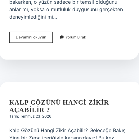
bakarken, o yüzün sadece bir temsil olduğunu
anlar mı, yoksa o mutluluk duygusunu gerçekten
deneyimlediğini mi…
Afiş
Devamını okuyun
Yorum Bırak
nedir,
nasıl
yazılır
?
KALP GÖZÜNÜ HANGI ZIKIR
AÇABILIR ?
Tarih: Temmuz 23, 2026
Kalp Gözünü Hangi Zikir Açabilir? Geleceğe Bakış
Yine bir Zepa içeriğiyle karşınızdayız! Bu kez