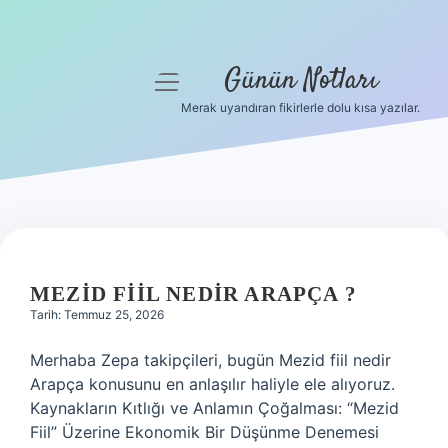
Günün Notları
menüyü
aç
Merak uyandıran fikirlerle dolu kısa yazılar.
Anasayfa
Gizlilik Politikası
Yasal Uyarı
GÜNÜN
Hakkımızda
NOTLARI
MEZID FIIL NEDIR ARAPÇA ?
Tarih: Temmuz 25, 2026
YAZILAR
Merhaba Zepa takipçileri, bugün Mezid fiil nedir
Arapça konusunu en anlaşılır haliyle ele alıyoruz.
Kaynakların Kıtlığı ve Anlamın Çoğalması: “Mezid
Fiil” Üzerine Ekonomik Bir Düşünme Denemesi