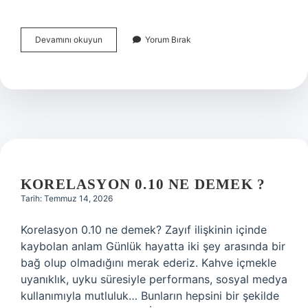
Korelasyon
Devamını okuyun
Yorum Bırak
0.10
ne
demek
?
KORELASYON 0.10 NE DEMEK ?
Tarih: Temmuz 14, 2026
Korelasyon 0.10 ne demek? Zayıf ilişkinin içinde
kaybolan anlam Günlük hayatta iki şey arasında bir
bağ olup olmadığını merak ederiz. Kahve içmekle
uyanıklık, uyku süresiyle performans, sosyal medya
kullanımıyla mutluluk… Bunların hepsini bir şekilde