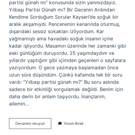
partisi günah mı” konusunda sizin yanınızdayız.
Yılbaşı Partisi Günah mı? Bir Gecenin Ardından
Kendime Sorduğum Sorular Kayseri’de soğuk bir
aralık akşamıydı. Penceremin kenarında oturmuş,
dışarıdaki sessiz sokakları izliyordum. Kar
yağmamıştı ama havadaki soğuk insanın içine
kadar işliyordu. Masamın üzerinde her zamanki gibi
eski günlüğüm duruyordu. 25 yaşımdaydım ve
yıllardır yaptığım gibi içimden geçenleri o sayfalara
yazıyordum. O gece yazmaya başlamadan önce
uzun süre düşündüm. Çünkü kafamda tek bir soru
vardı: “Yılbaşı partisi günah mı?” Bu soru aslında
sadece bir etkinliği sorgulamak değildi. Benim için
daha derin bir anlam taşıyordu. İnançlarım,
ailemin…
Yılbaşı
Devamını okuyun
Yorum Bırak
partisi
günah