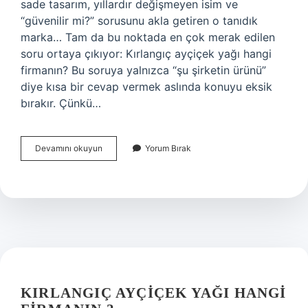
sade tasarım, yıllardır değişmeyen isim ve
“güvenilir mi?” sorusunu akla getiren o tanıdık
marka… Tam da bu noktada en çok merak edilen
soru ortaya çıkıyor: Kırlangıç ayçiçek yağı hangi
firmanın? Bu soruya yalnızca “şu şirketin ürünü”
diye kısa bir cevap vermek aslında konuyu eksik
bırakır. Çünkü…
Kırlangıç
Devamını okuyun
Yorum Bırak
ayçiçek
yağı
hangi
firmanın
?
KIRLANGIÇ AYÇIÇEK YAĞI HANGI