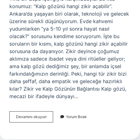
konumuz: “Kalp gözünü hangi zikir açabilir”.
Ankara’da yaşayan biri olarak, teknoloji ve gelecek
üzerine sürekli düşünüyorum. Evde kahvemi
yudumlarken “ya 5-10 yıl sonra hayat nasıl
olacak?” sorusunu kendime soruyorum. İşte bu
soruların bir kısmı, kalp gözünü hangi zikir açabilir
sorusuna da dayanıyor. Zikir deyince çoğumuz
aklımıza sadece ibadet veya dini ritüeller geliyor;
ama kalp gözü dediğimiz şey, bir anlamda içsel
farkındalığımızın derinliği. Peki, hangi tür zikir bizi
daha şeffaf, daha empatik ve geleceğe hazırlıklı
kılar? Zikir ve Kalp Gözünün Bağlantısı Kalp gözü,
mecazi bir ifadeyle dünyayı…
Kalp
Devamını okuyun
Yorum Bırak
gözünü
hangi
zikir
açabilir