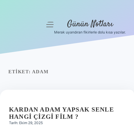
Günün Notları
menüyü
aç
Merak uyandıran fikirlerle dolu kısa yazılar.
Anasayfa
Gizlilik Politikası
Yasal Uyarı
ETIKET:
ADAM
Hakkımızda
KARDAN ADAM YAPSAK SENLE
HANGI ÇIZGI FILM ?
Tarih: Ekim 29, 2025