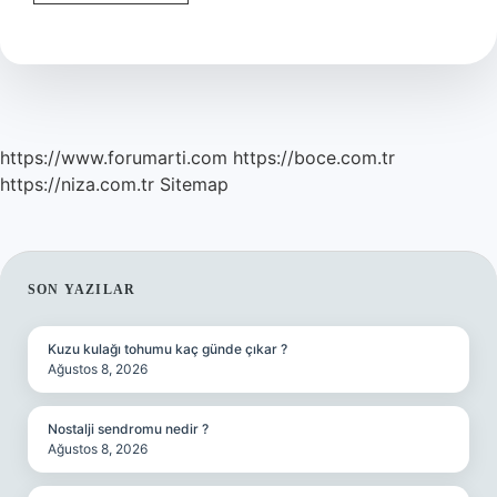
adam
yapsak
senle
hangi
çizgi
film
?
https://www.forumarti.com
https://boce.com.tr
https://niza.com.tr
Sitemap
SIDEBAR
SON YAZILAR
Kuzu kulağı tohumu kaç günde çıkar ?
Ağustos 8, 2026
Nostalji sendromu nedir ?
Ağustos 8, 2026