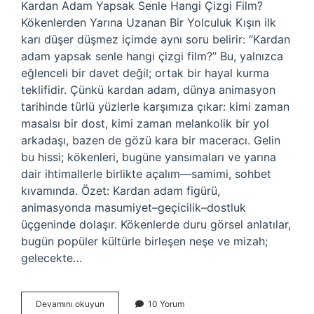
Kardan Adam Yapsak Senle Hangi Çizgi Film?
Kökenlerden Yarına Uzanan Bir Yolculuk Kışın ilk
karı düşer düşmez içimde aynı soru belirir: “Kardan
adam yapsak senle hangi çizgi film?” Bu, yalnızca
eğlenceli bir davet değil; ortak bir hayal kurma
teklifidir. Çünkü kardan adam, dünya animasyon
tarihinde türlü yüzlerle karşımıza çıkar: kimi zaman
masalsı bir dost, kimi zaman melankolik bir yol
arkadaşı, bazen de gözü kara bir maceracı. Gelin
bu hissi; kökenleri, bugüne yansımaları ve yarına
dair ihtimallerle birlikte açalım—samimi, sohbet
kıvamında. Özet: Kardan adam figürü,
animasyonda masumiyet–geçicilik–dostluk
üçgeninde dolaşır. Kökenlerde duru görsel anlatılar,
bugün popüler kültürle birleşen neşe ve mizah;
gelecekte…
Kardan
Devamını okuyun
10 Yorum