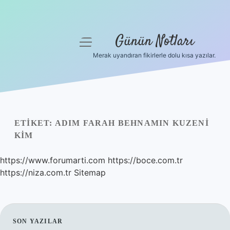
Günün Notları
menüyü
aç
Merak uyandıran fikirlerle dolu kısa yazılar.
Anasayfa
Gizlilik Politikası
Yasal Uyarı
ETIKET:
ADIM FARAH BEHNAMIN KUZENI
KIM
Hakkımızda
https://www.forumarti.com
https://boce.com.tr
https://niza.com.tr
Sitemap
SIDEBAR
SON YAZILAR