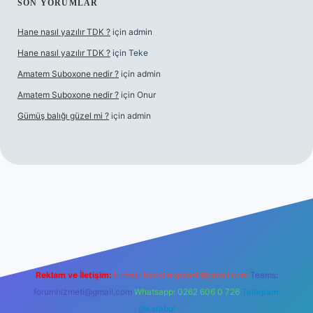
SON YORUMLAR
Hane nasıl yazılır TDK ?
için
admin
Hane nasıl yazılır TDK ?
için
Teke
Amatem Suboxone nedir ?
için
admin
Amatem Suboxone nedir ?
için
Onur
Gümüş balığı güzel mi ?
için
admin
om/
Reklam ve İletişim:
E-mail:
backlinkpaneli@gmail.com
Teams:
forumhizmeti@gmail.com
Whatsapp: 0262 606 0 726
Telegram:
@karabul