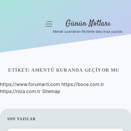
Günün Notları
menüyü
aç
Merak uyandıran fikirlerle dolu kısa yazılar.
Anasayfa
Gizlilik Politikası
Yasal Uyarı
ETIKET:
AMENTÜ KURANDA GEÇIYOR MU
Hakkımızda
https://www.forumarti.com
https://boce.com.tr
https://niza.com.tr
Sitemap
SIDEBAR
SON YAZILAR