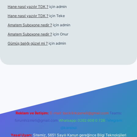
Hane nasıl yazılır TDK ?
için
admin
Hane nasıl yazılır TDK ?
için
Teke
Amatem Suboxone nedir ?
için
admin
Amatem Suboxone nedir ?
için
Onur
Gümüş balığı güzel mi ?
için
admin
m/
Reklam ve İletişim:
E-mail:
backlinkpaneli@gmail.com
Teams:
forumhizmeti@gmail.com
Whatsapp: 0262 606 0 726
Telegram:
@karabul
Yasal Uyarı:
Sitemiz, 5651 Sayılı Kanun gereğince Bilgi Teknolojileri