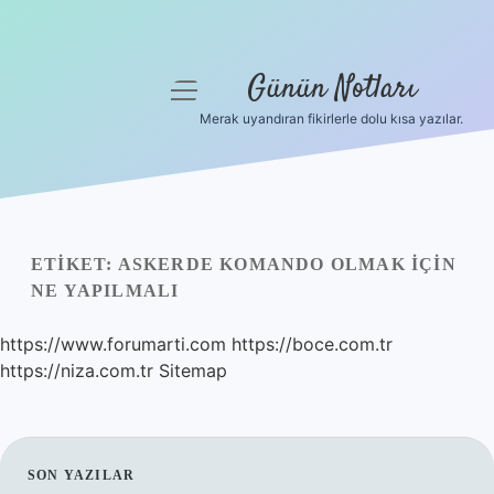
Günün Notları
menüyü
aç
Merak uyandıran fikirlerle dolu kısa yazılar.
Anasayfa
Gizlilik Politikası
Yasal Uyarı
ETIKET:
ASKERDE KOMANDO OLMAK IÇIN
NE YAPILMALI
Hakkımızda
https://www.forumarti.com
https://boce.com.tr
https://niza.com.tr
Sitemap
SIDEBAR
SON YAZILAR