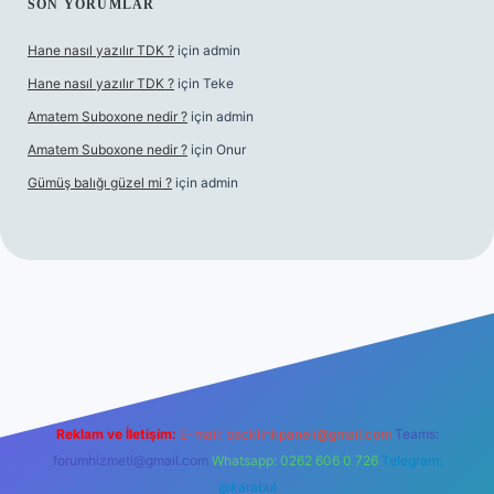
SON YORUMLAR
Hane nasıl yazılır TDK ?
için
admin
Hane nasıl yazılır TDK ?
için
Teke
Amatem Suboxone nedir ?
için
admin
Amatem Suboxone nedir ?
için
Onur
Gümüş balığı güzel mi ?
için
admin
m/
Reklam ve İletişim:
E-mail:
backlinkpaneli@gmail.com
Teams:
forumhizmeti@gmail.com
Whatsapp: 0262 606 0 726
Telegram:
@karabul