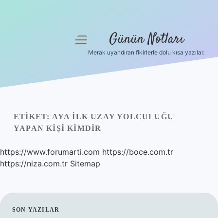
Günün Notları
menüyü
aç
Merak uyandıran fikirlerle dolu kısa yazılar.
Anasayfa
Gizlilik Politikası
Yasal Uyarı
ETIKET:
AYA ILK UZAY YOLCULUĞU
YAPAN KIŞI KIMDIR
Hakkımızda
https://www.forumarti.com
https://boce.com.tr
https://niza.com.tr
Sitemap
SIDEBAR
SON YAZILAR