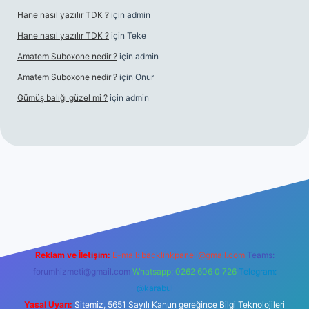
Hane nasıl yazılır TDK ?
için
admin
Hane nasıl yazılır TDK ?
için
Teke
Amatem Suboxone nedir ?
için
admin
Amatem Suboxone nedir ?
için
Onur
Gümüş balığı güzel mi ?
için
admin
m/
Reklam ve İletişim:
E-mail:
backlinkpaneli@gmail.com
Teams:
forumhizmeti@gmail.com
Whatsapp: 0262 606 0 726
Telegram:
@karabul
Yasal Uyarı:
Sitemiz, 5651 Sayılı Kanun gereğince Bilgi Teknolojileri