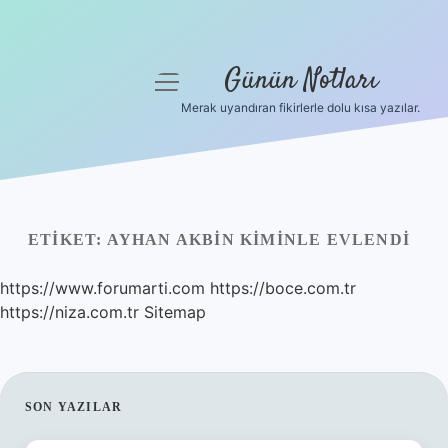
Günün Notları
menüyü
aç
Merak uyandıran fikirlerle dolu kısa yazılar.
Anasayfa
Gizlilik Politikası
Yasal Uyarı
ETIKET:
AYHAN AKBIN KIMINLE EVLENDI
Hakkımızda
https://www.forumarti.com
https://boce.com.tr
https://niza.com.tr
Sitemap
SIDEBAR
SON YAZILAR