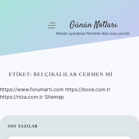
Günün Notları
menüyü
aç
Merak uyandıran fikirlerle dolu kısa yazılar.
Anasayfa
Gizlilik Politikası
Yasal Uyarı
ETIKET:
BELÇIKALILAR CERMEN MI
Hakkımızda
https://www.forumarti.com
https://boce.com.tr
https://niza.com.tr
Sitemap
SIDEBAR
SON YAZILAR