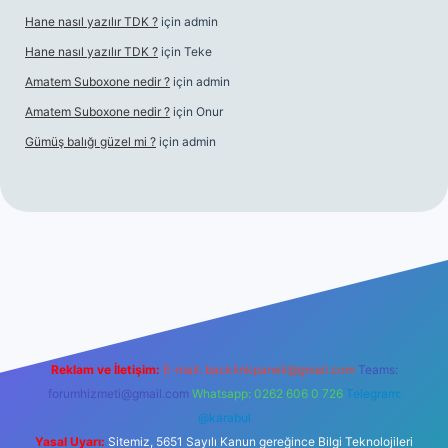
Hane nasıl yazılır TDK ?
için
admin
Hane nasıl yazılır TDK ?
için
Teke
Amatem Suboxone nedir ?
için
admin
Amatem Suboxone nedir ?
için
Onur
Gümüş balığı güzel mi ?
için
admin
m/
Reklam ve İletişim:
E-mail:
backlinkpaneli@gmail.com
Teams:
forumhizmeti@gmail.com
Whatsapp: 0262 606 0 726
Telegram:
@karabul
Yasal Uyarı:
Sitemiz, 5651 Sayılı Kanun gereğince Bilgi Teknolojileri