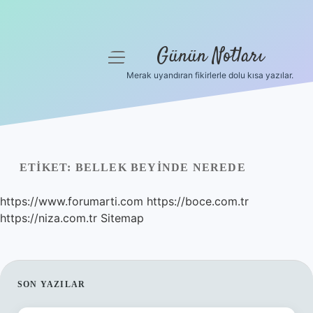
Günün Notları
menüyü
aç
Merak uyandıran fikirlerle dolu kısa yazılar.
Anasayfa
Gizlilik Politikası
Yasal Uyarı
ETIKET:
BELLEK BEYINDE NEREDE
Hakkımızda
https://www.forumarti.com
https://boce.com.tr
https://niza.com.tr
Sitemap
SIDEBAR
SON YAZILAR