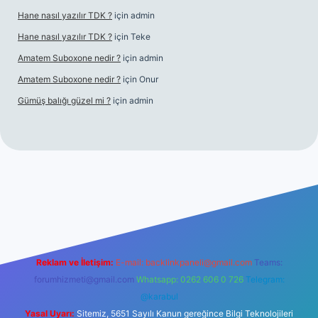
Hane nasıl yazılır TDK ?
için
admin
Hane nasıl yazılır TDK ?
için
Teke
Amatem Suboxone nedir ?
için
admin
Amatem Suboxone nedir ?
için
Onur
Gümüş balığı güzel mi ?
için
admin
m/
Reklam ve İletişim:
E-mail:
backlinkpaneli@gmail.com
Teams:
forumhizmeti@gmail.com
Whatsapp: 0262 606 0 726
Telegram:
@karabul
Yasal Uyarı:
Sitemiz, 5651 Sayılı Kanun gereğince Bilgi Teknolojileri