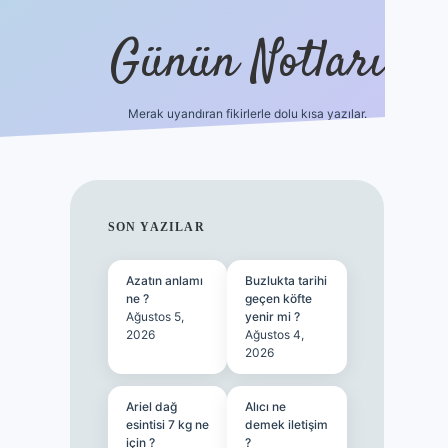
Günün Notları
Merak uyandıran fikirlerle dolu kısa yazılar.
https://
SIDEBAR
SON YAZILAR
Azatın anlamı
Buzlukta tarihi
ne ?
geçen köfte
Ağustos 5,
yenir mi ?
2026
Ağustos 4,
2026
Ariel dağ
Alıcı ne
esintisi 7 kg ne
demek iletişim
için ?
?