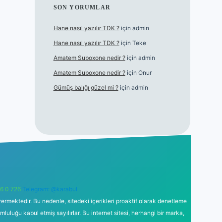
SON YORUMLAR
Hane nasıl yazılır TDK ?
için
admin
Hane nasıl yazılır TDK ?
için
Teke
Amatem Suboxone nedir ?
için
admin
Amatem Suboxone nedir ?
için
Onur
Gümüş balığı güzel mi ?
için
admin
6 0 726
Telegram: @karabul
ermektedir. Bu nedenle, sitedeki içerikleri proaktif olarak denetleme
uğu kabul etmiş sayılırlar. Bu internet sitesi, herhangi bir marka,