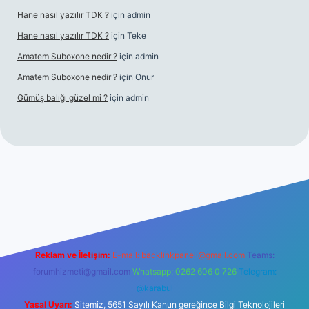
Hane nasıl yazılır TDK ?
için
admin
Hane nasıl yazılır TDK ?
için
Teke
Amatem Suboxone nedir ?
için
admin
Amatem Suboxone nedir ?
için
Onur
Gümüş balığı güzel mi ?
için
admin
m/
Reklam ve İletişim:
E-mail:
backlinkpaneli@gmail.com
Teams:
forumhizmeti@gmail.com
Whatsapp: 0262 606 0 726
Telegram:
@karabul
Yasal Uyarı:
Sitemiz, 5651 Sayılı Kanun gereğince Bilgi Teknolojileri