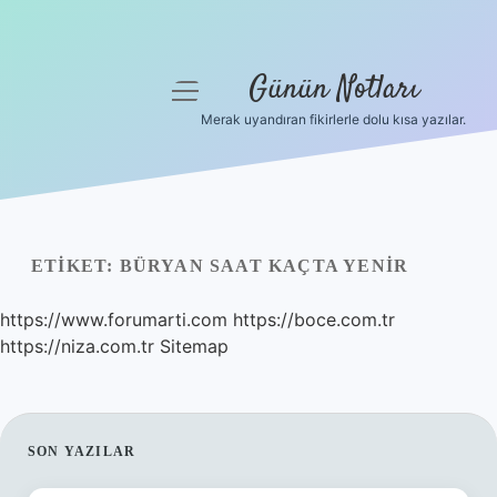
Günün Notları
menüyü
aç
Merak uyandıran fikirlerle dolu kısa yazılar.
Anasayfa
Gizlilik Politikası
Yasal Uyarı
ETIKET:
BÜRYAN SAAT KAÇTA YENIR
Hakkımızda
https://www.forumarti.com
https://boce.com.tr
https://niza.com.tr
Sitemap
SIDEBAR
SON YAZILAR