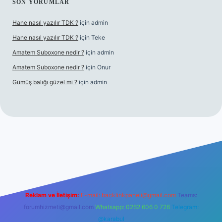
SON YORUMLAR
Hane nasıl yazılır TDK ?
için
admin
Hane nasıl yazılır TDK ?
için
Teke
Amatem Suboxone nedir ?
için
admin
Amatem Suboxone nedir ?
için
Onur
Gümüş balığı güzel mi ?
için
admin
m/
Reklam ve İletişim:
E-mail:
backlinkpaneli@gmail.com
Teams:
forumhizmeti@gmail.com
Whatsapp: 0262 606 0 726
Telegram:
@karabul