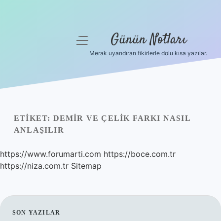
Günün Notları
menüyü
aç
Merak uyandıran fikirlerle dolu kısa yazılar.
Anasayfa
Gizlilik Politikası
Yasal Uyarı
ETIKET:
DEMIR VE ÇELIK FARKI NASIL
ANLAŞILIR
Hakkımızda
https://www.forumarti.com
https://boce.com.tr
https://niza.com.tr
Sitemap
SIDEBAR
SON YAZILAR