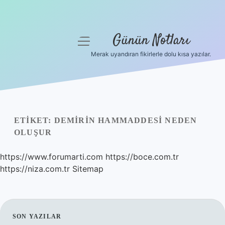
Günün Notları
menüyü
aç
Merak uyandıran fikirlerle dolu kısa yazılar.
Anasayfa
Gizlilik Politikası
Yasal Uyarı
ETIKET:
DEMIRIN HAMMADDESI NEDEN
OLUŞUR
Hakkımızda
https://www.forumarti.com
https://boce.com.tr
https://niza.com.tr
Sitemap
SIDEBAR
SON YAZILAR