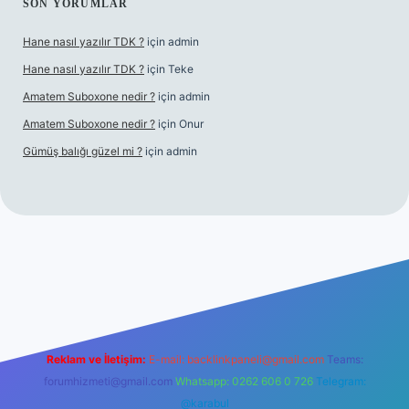
SON YORUMLAR
Hane nasıl yazılır TDK ?
için
admin
Hane nasıl yazılır TDK ?
için
Teke
Amatem Suboxone nedir ?
için
admin
Amatem Suboxone nedir ?
için
Onur
Gümüş balığı güzel mi ?
için
admin
m/
Reklam ve İletişim:
E-mail:
backlinkpaneli@gmail.com
Teams:
forumhizmeti@gmail.com
Whatsapp: 0262 606 0 726
Telegram:
@karabul