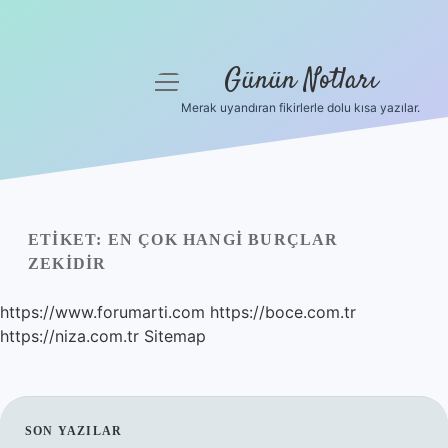
Günün Notları
menüyü
aç
Merak uyandıran fikirlerle dolu kısa yazılar.
Anasayfa
Gizlilik Politikası
Yasal Uyarı
ETIKET:
EN ÇOK HANGI BURÇLAR
ZEKIDIR
Hakkımızda
https://www.forumarti.com
https://boce.com.tr
https://niza.com.tr
Sitemap
SIDEBAR
SON YAZILAR