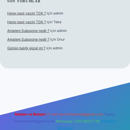
SON YORUMLAR
Hane nasıl yazılır TDK ?
için
admin
Hane nasıl yazılır TDK ?
için
Teke
Amatem Suboxone nedir ?
için
admin
Amatem Suboxone nedir ?
için
Onur
Gümüş balığı güzel mi ?
için
admin
m/
Reklam ve İletişim:
E-mail:
backlinkpaneli@gmail.com
Teams:
forumhizmeti@gmail.com
Whatsapp: 0262 606 0 726
Telegram:
@karabul