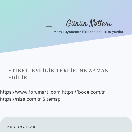
Günün Notları
menüyü
aç
Merak uyandıran fikirlerle dolu kısa yazılar.
Anasayfa
Gizlilik Politikası
Yasal Uyarı
ETIKET:
EVLILIK TEKLIFI NE ZAMAN
EDILIR
Hakkımızda
https://www.forumarti.com
https://boce.com.tr
https://niza.com.tr
Sitemap
SIDEBAR
SON YAZILAR