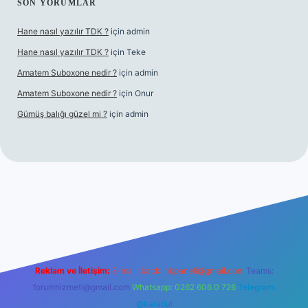
SON YORUMLAR
Hane nasıl yazılır TDK ?
için
admin
Hane nasıl yazılır TDK ?
için
Teke
Amatem Suboxone nedir ?
için
admin
Amatem Suboxone nedir ?
için
Onur
Gümüş balığı güzel mi ?
için
admin
m/
Reklam ve İletişim:
E-mail:
backlinkpaneli@gmail.com
Teams:
forumhizmeti@gmail.com
Whatsapp: 0262 606 0 726
Telegram:
@karabul