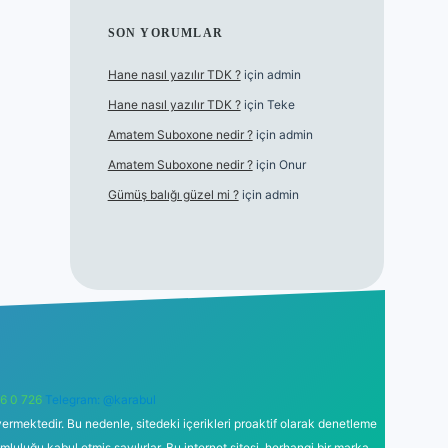
SON YORUMLAR
Hane nasıl yazılır TDK ?
için
admin
Hane nasıl yazılır TDK ?
için
Teke
Amatem Suboxone nedir ?
için
admin
Amatem Suboxone nedir ?
için
Onur
Gümüş balığı güzel mi ?
için
admin
6 0 726
Telegram: @karabul
ermektedir. Bu nedenle, sitedeki içerikleri proaktif olarak denetleme
uğu kabul etmiş sayılırlar. Bu internet sitesi, herhangi bir marka,