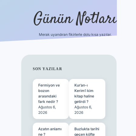
Günün Notları
Merak uyandıran fikirlerle dolu kısa yazılar.
https://p
SIDEBAR
SON YAZILAR
Fermiyon ve
Kur’an-ı
bozon
Kerim’i kim
arasındaki
kitap haline
fark nedir ?
getirdi ?
Ağustos 6,
Ağustos 6,
2026
2026
Azatın anlamı
Buzlukta tarihi
ne ?
geçen köfte