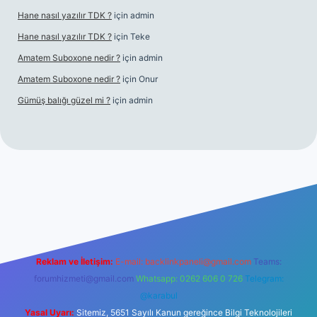
Hane nasıl yazılır TDK ?
için
admin
Hane nasıl yazılır TDK ?
için
Teke
Amatem Suboxone nedir ?
için
admin
Amatem Suboxone nedir ?
için
Onur
Gümüş balığı güzel mi ?
için
admin
m/
Reklam ve İletişim:
E-mail:
backlinkpaneli@gmail.com
Teams:
forumhizmeti@gmail.com
Whatsapp: 0262 606 0 726
Telegram:
@karabul
Yasal Uyarı:
Sitemiz, 5651 Sayılı Kanun gereğince Bilgi Teknolojileri