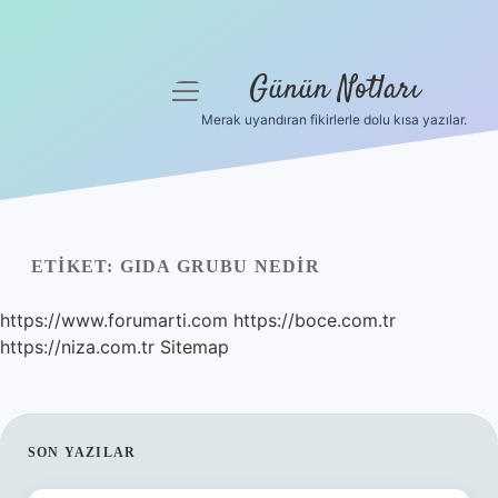
Günün Notları
menüyü
aç
Merak uyandıran fikirlerle dolu kısa yazılar.
Anasayfa
Gizlilik Politikası
Yasal Uyarı
ETIKET:
GIDA GRUBU NEDIR
Hakkımızda
https://www.forumarti.com
https://boce.com.tr
https://niza.com.tr
Sitemap
SIDEBAR
SON YAZILAR