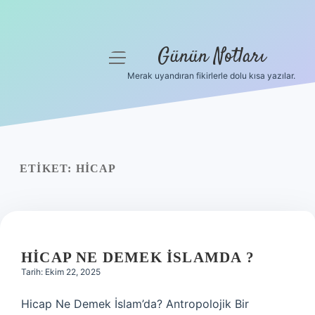
Günün Notları
menüyü
aç
Merak uyandıran fikirlerle dolu kısa yazılar.
Anasayfa
Gizlilik Politikası
Yasal Uyarı
ETIKET:
HICAP
Hakkımızda
HICAP NE DEMEK ISLAMDA ?
Tarih: Ekim 22, 2025
Hicap Ne Demek İslam’da? Antropolojik Bir