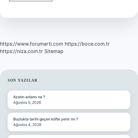
ne
demek
islamda
?
https://www.forumarti.com
https://boce.com.tr
https://niza.com.tr
Sitemap
SIDEBAR
SON YAZILAR
Azatın anlamı ne ?
Ağustos 5, 2026
Buzlukta tarihi geçen köfte yenir mi ?
Ağustos 4, 2026