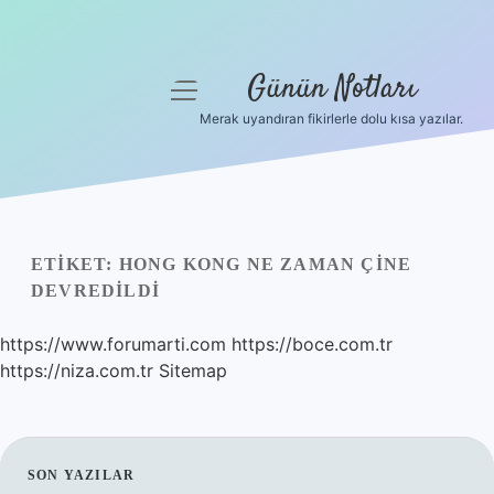
Günün Notları
menüyü
aç
Merak uyandıran fikirlerle dolu kısa yazılar.
Anasayfa
Gizlilik Politikası
Yasal Uyarı
ETIKET:
HONG KONG NE ZAMAN ÇINE
DEVREDILDI
Hakkımızda
https://www.forumarti.com
https://boce.com.tr
https://niza.com.tr
Sitemap
SIDEBAR
SON YAZILAR