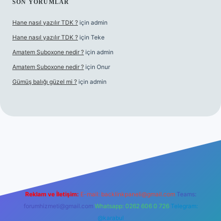
SON YORUMLAR
Hane nasıl yazılır TDK ?
için
admin
Hane nasıl yazılır TDK ?
için
Teke
Amatem Suboxone nedir ?
için
admin
Amatem Suboxone nedir ?
için
Onur
Gümüş balığı güzel mi ?
için
admin
m/
Reklam ve İletişim:
E-mail:
backlinkpaneli@gmail.com
Teams:
forumhizmeti@gmail.com
Whatsapp: 0262 606 0 726
Telegram:
@karabul