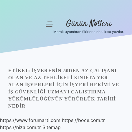
Günün Notları
menüyü
aç
Merak uyandıran fikirlerle dolu kısa yazılar.
Anasayfa
Gizlilik Politikası
Yasal Uyarı
ETIKET:
İŞVERENIN 50DEN AZ ÇALIŞANI
OLAN VE AZ TEHLIKELI SINIFTA YER
Hakkımızda
ALAN IŞYERLERI IÇIN IŞYERI HEKIMI VE
IŞ GÜVENLIĞI UZMANI ÇALIŞTIRMA
YÜKÜMLÜLÜĞÜNÜN YÜRÜRLÜK TARIHI
NEDIR
https://www.forumarti.com
https://boce.com.tr
https://niza.com.tr
Sitemap