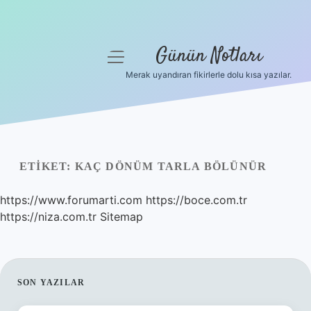
Günün Notları
menüyü
aç
Merak uyandıran fikirlerle dolu kısa yazılar.
Anasayfa
Gizlilik Politikası
Yasal Uyarı
ETIKET:
KAÇ DÖNÜM TARLA BÖLÜNÜR
Hakkımızda
https://www.forumarti.com
https://boce.com.tr
https://niza.com.tr
Sitemap
SIDEBAR
SON YAZILAR