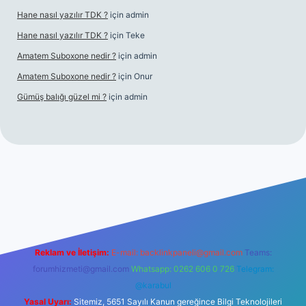
Hane nasıl yazılır TDK ?
için
admin
Hane nasıl yazılır TDK ?
için
Teke
Amatem Suboxone nedir ?
için
admin
Amatem Suboxone nedir ?
için
Onur
Gümüş balığı güzel mi ?
için
admin
m/
Reklam ve İletişim:
E-mail:
backlinkpaneli@gmail.com
Teams:
forumhizmeti@gmail.com
Whatsapp: 0262 606 0 726
Telegram:
@karabul
Yasal Uyarı:
Sitemiz, 5651 Sayılı Kanun gereğince Bilgi Teknolojileri