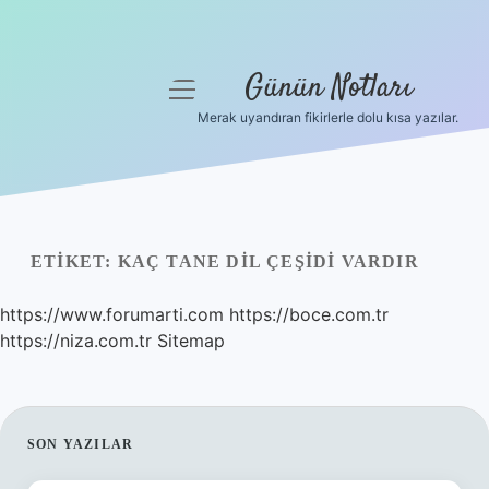
Günün Notları
menüyü
aç
Merak uyandıran fikirlerle dolu kısa yazılar.
Anasayfa
Gizlilik Politikası
Yasal Uyarı
ETIKET:
KAÇ TANE DIL ÇEŞIDI VARDIR
Hakkımızda
https://www.forumarti.com
https://boce.com.tr
https://niza.com.tr
Sitemap
SIDEBAR
SON YAZILAR