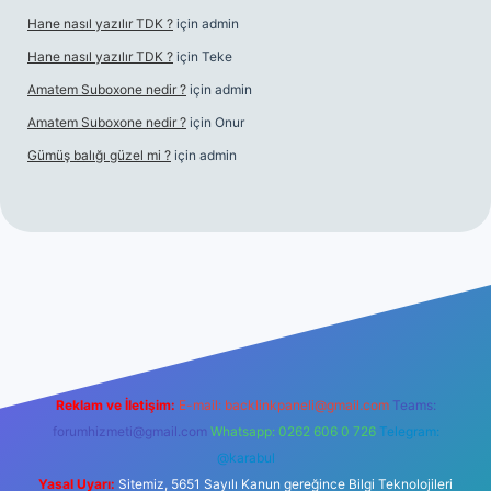
Hane nasıl yazılır TDK ?
için
admin
Hane nasıl yazılır TDK ?
için
Teke
Amatem Suboxone nedir ?
için
admin
Amatem Suboxone nedir ?
için
Onur
Gümüş balığı güzel mi ?
için
admin
m/
Reklam ve İletişim:
E-mail:
backlinkpaneli@gmail.com
Teams:
forumhizmeti@gmail.com
Whatsapp: 0262 606 0 726
Telegram:
@karabul
Yasal Uyarı:
Sitemiz, 5651 Sayılı Kanun gereğince Bilgi Teknolojileri