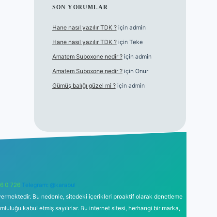
SON YORUMLAR
Hane nasıl yazılır TDK ?
için
admin
Hane nasıl yazılır TDK ?
için
Teke
Amatem Suboxone nedir ?
için
admin
Amatem Suboxone nedir ?
için
Onur
Gümüş balığı güzel mi ?
için
admin
6 0 726
Telegram: @karabul
ermektedir. Bu nedenle, sitedeki içerikleri proaktif olarak denetleme
uğu kabul etmiş sayılırlar. Bu internet sitesi, herhangi bir marka,