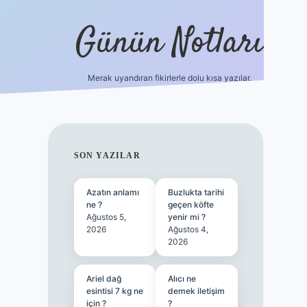
Günün Notları
Merak uyandıran fikirlerle dolu kısa yazılar.
https://p
SIDEBAR
SON YAZILAR
Azatın anlamı
Buzlukta tarihi
ne ?
geçen köfte
Ağustos 5,
yenir mi ?
2026
Ağustos 4,
2026
Ariel dağ
Alıcı ne
esintisi 7 kg ne
demek iletişim
için ?
?