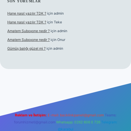
SON YORUMLAR
Hane nasıl yazılır TDK ?
için
admin
Hane nasıl yazılır TDK ?
için
Teke
Amatem Suboxone nedir ?
için
admin
Amatem Suboxone nedir ?
için
Onur
Gümüş balığı güzel mi ?
için
admin
m/
Reklam ve İletişim:
E-mail:
backlinkpaneli@gmail.com
Teams:
forumhizmeti@gmail.com
Whatsapp: 0262 606 0 726
Telegram:
@karabul