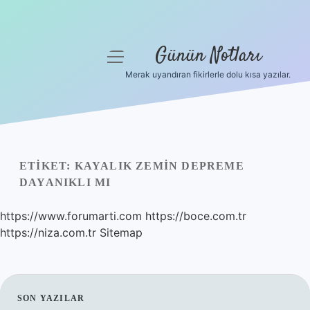
Günün Notları
menüyü
aç
Merak uyandıran fikirlerle dolu kısa yazılar.
Anasayfa
Gizlilik Politikası
Yasal Uyarı
ETIKET:
KAYALIK ZEMIN DEPREME
DAYANIKLI MI
Hakkımızda
https://www.forumarti.com
https://boce.com.tr
https://niza.com.tr
Sitemap
SIDEBAR
SON YAZILAR