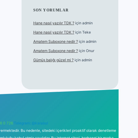
SON YORUMLAR
Hane nasıl yazılır TDK ?
için
admin
Hane nasıl yazılır TDK ?
için
Teke
Amatem Suboxone nedir ?
için
admin
Amatem Suboxone nedir ?
için
Onur
Gümüş balığı güzel mi ?
için
admin
6 0 726
Telegram: @karabul
ermektedir. Bu nedenle, sitedeki içerikleri proaktif olarak denetleme
uğu kabul etmiş sayılırlar. Bu internet sitesi, herhangi bir marka,