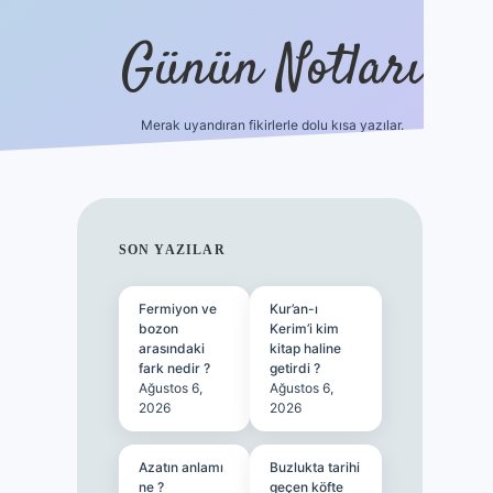
Günün Notları
Merak uyandıran fikirlerle dolu kısa yazılar.
https://p
SIDEBAR
SON YAZILAR
Fermiyon ve
Kur’an-ı
bozon
Kerim’i kim
arasındaki
kitap haline
fark nedir ?
getirdi ?
Ağustos 6,
Ağustos 6,
2026
2026
Azatın anlamı
Buzlukta tarihi
ne ?
geçen köfte