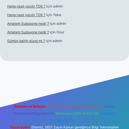
Hane nasıl yazılır TDK ?
için
admin
Hane nasıl yazılır TDK ?
için
Teke
Amatem Suboxone nedir ?
için
admin
Amatem Suboxone nedir ?
için
Onur
Gümüş balığı güzel mi ?
için
admin
m/
Reklam ve İletişim:
E-mail:
backlinkpaneli@gmail.com
Teams:
forumhizmeti@gmail.com
Whatsapp: 0262 606 0 726
Telegram:
@karabul
Yasal Uyarı:
Sitemiz, 5651 Sayılı Kanun gereğince Bilgi Teknolojileri