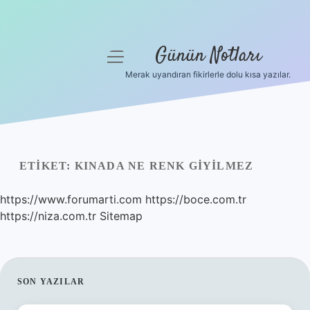
Günün Notları
menüyü
aç
Merak uyandıran fikirlerle dolu kısa yazılar.
Anasayfa
Gizlilik Politikası
Yasal Uyarı
ETIKET:
KINADA NE RENK GIYILMEZ
Hakkımızda
https://www.forumarti.com
https://boce.com.tr
https://niza.com.tr
Sitemap
SIDEBAR
SON YAZILAR