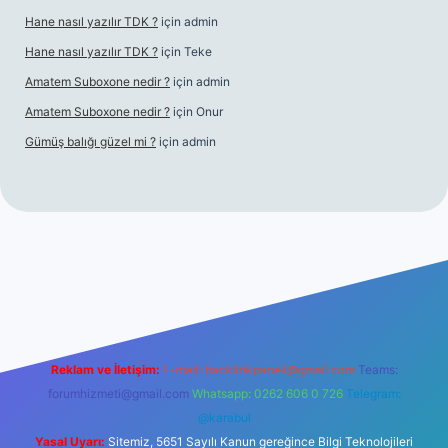
Hane nasıl yazılır TDK ?
için
admin
Hane nasıl yazılır TDK ?
için
Teke
Amatem Suboxone nedir ?
için
admin
Amatem Suboxone nedir ?
için
Onur
Gümüş balığı güzel mi ?
için
admin
om/
Reklam ve İletişim:
E-mail:
backlinkpaneli@gmail.com
Teams:
forumhizmeti@gmail.com
Whatsapp: 0262 606 0 726
Telegram:
@karabul
Yasal Uyarı:
Sitemiz, 5651 Sayılı Kanun gereğince Bilgi Teknolojileri