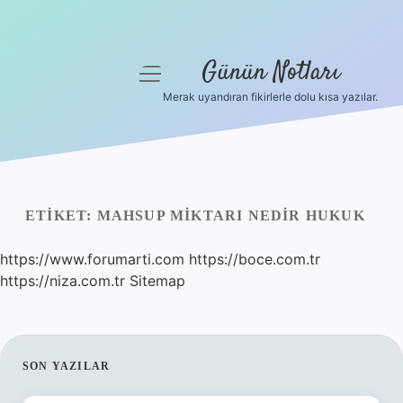
Günün Notları
menüyü
aç
Merak uyandıran fikirlerle dolu kısa yazılar.
Anasayfa
Gizlilik Politikası
Yasal Uyarı
ETIKET:
MAHSUP MIKTARI NEDIR HUKUK
Hakkımızda
https://www.forumarti.com
https://boce.com.tr
https://niza.com.tr
Sitemap
SIDEBAR
SON YAZILAR