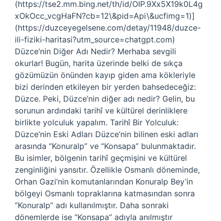
(https://tse2.mm.bing.net/th/id/OIP.9Xx5X19k0L4g
xOkOcc_vcgHaFN?cb=12\&pid=Api\&ucfimg=1)]
(https://duzceyegelsene.com/detay/11948/duzce-
ili-fiziki-haritasi?utm_source=chatgpt.com)
Düzce’nin Diğer Adı Nedir? Merhaba sevgili
okurlar! Bugün, harita üzerinde belki de sıkça
gözümüzün önünden kayıp giden ama kökleriyle
bizi derinden etkileyen bir yerden bahsedeceğiz:
Düzce. Peki, Düzce’nin diğer adı nedir? Gelin, bu
sorunun ardındaki tarihî ve kültürel derinliklere
birlikte yolculuk yapalım. Tarihî Bir Yolculuk:
Düzce’nin Eski Adları Düzce’nin bilinen eski adları
arasında “Konuralp” ve “Konsapa” bulunmaktadır.
Bu isimler, bölgenin tarihî geçmişini ve kültürel
zenginliğini yansıtır. Özellikle Osmanlı döneminde,
Orhan Gazi’nin komutanlarından Konuralp Bey’in
bölgeyi Osmanlı topraklarına katmasından sonra
“Konuralp” adı kullanılmıştır. Daha sonraki
dönemlerde ise “Konsapa” adıyla anılmıştır