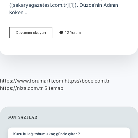
([sakaryagazetesi.com.tr][1]). Düzce’nin Adının
Kökeni…
Düzce’nin
Devamını okuyun
12 Yorum
diğer
adı
nedir
?
https://www.forumarti.com
https://boce.com.tr
https://niza.com.tr
Sitemap
SIDEBAR
SON YAZILAR
Kuzu kulağı tohumu kaç günde çıkar ?