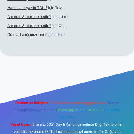
Hane nasıl yazılır TDK ?
için
Teke
Amatem Suboxone nedir ?
için
admin
Amatem Suboxone nedir ?
için
Onur
Gümüş balığı güzel mi ?
için
admin
https://piabellaguncel.com/
Reklam ve İletişim:
E-mail:
backlinkpaneli@gmail.com
Teams:
forumhizmeti@gmail.com
Whatsapp: 0262 606 0 726
Telegram:
@karabul
Yasal Uyarı:
Sitemiz, 5651 Sayılı Kanun gereğince Bilgi Teknolojileri
ve İletişim Kurumu (BTK) tarafından onaylanmış bir Yer Sağlayıcı