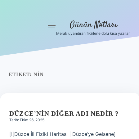
Günün Notları
menüyü
aç
Merak uyandıran fikirlerle dolu kısa yazılar.
Anasayfa
Gizlilik Politikası
Yasal Uyarı
ETIKET:
NIN
Hakkımızda
DÜZCE’NIN DIĞER ADI NEDIR ?
Tarih: Ekim 26, 2025
[![Düzce İli Fiziki Haritası | Düzce’ye Gelsene]