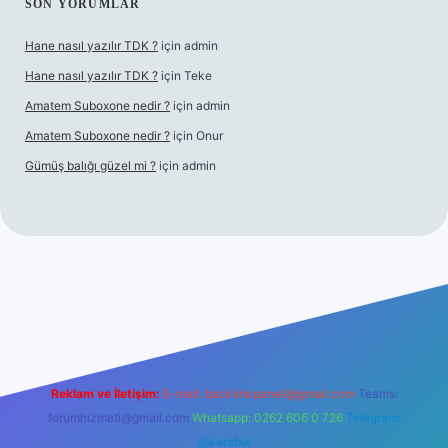
SON YORUMLAR
Hane nasıl yazılır TDK ?
için
admin
Hane nasıl yazılır TDK ?
için
Teke
Amatem Suboxone nedir ?
için
admin
Amatem Suboxone nedir ?
için
Onur
Gümüş balığı güzel mi ?
için
admin
m/
Reklam ve İletişim:
E-mail:
backlinkpaneli@gmail.com
Teams:
forumhizmeti@gmail.com
Whatsapp: 0262 606 0 726
Telegram:
@karabul