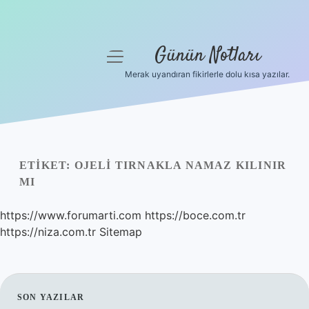
Günün Notları
menüyü
aç
Merak uyandıran fikirlerle dolu kısa yazılar.
Anasayfa
Gizlilik Politikası
Yasal Uyarı
ETIKET:
OJELI TIRNAKLA NAMAZ KILINIR
MI
Hakkımızda
https://www.forumarti.com
https://boce.com.tr
https://niza.com.tr
Sitemap
SIDEBAR
SON YAZILAR