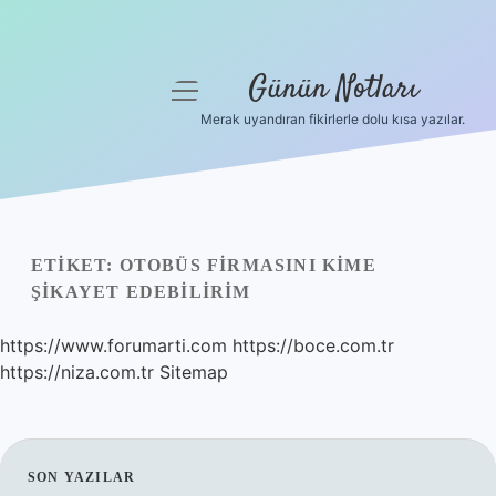
Günün Notları
menüyü
aç
Merak uyandıran fikirlerle dolu kısa yazılar.
Anasayfa
Gizlilik Politikası
Yasal Uyarı
ETIKET:
OTOBÜS FIRMASINI KIME
ŞIKAYET EDEBILIRIM
Hakkımızda
https://www.forumarti.com
https://boce.com.tr
https://niza.com.tr
Sitemap
SIDEBAR
SON YAZILAR