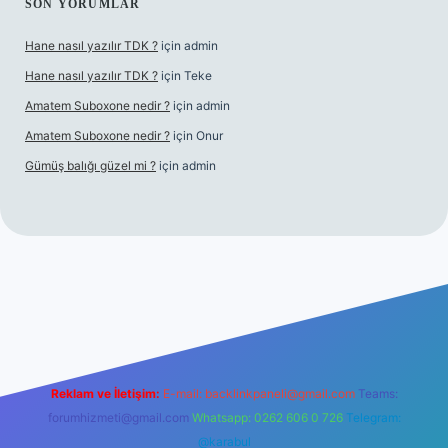
SON YORUMLAR
Hane nasıl yazılır TDK ?
için
admin
Hane nasıl yazılır TDK ?
için
Teke
Amatem Suboxone nedir ?
için
admin
Amatem Suboxone nedir ?
için
Onur
Gümüş balığı güzel mi ?
için
admin
om/
Reklam ve İletişim:
E-mail:
backlinkpaneli@gmail.com
Teams:
forumhizmeti@gmail.com
Whatsapp: 0262 606 0 726
Telegram:
@karabul