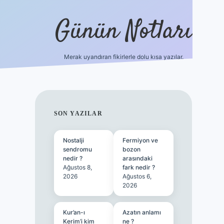
Günün Notları
Merak uyandıran fikirlerle dolu kısa yazılar.
https://p
SIDEBAR
SON YAZILAR
Nostalji
Fermiyon ve
sendromu
bozon
nedir ?
arasındaki
Ağustos 8,
fark nedir ?
2026
Ağustos 6,
2026
Kur’an-ı
Azatın anlamı
Kerim’i kim
ne ?