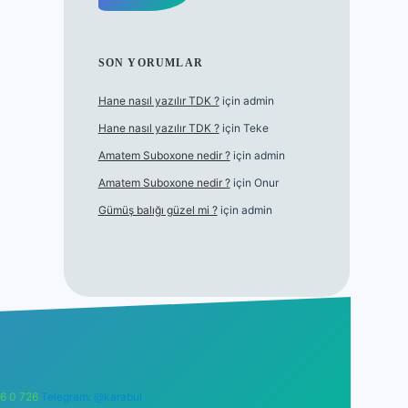
SON YORUMLAR
Hane nasıl yazılır TDK ?
için
admin
Hane nasıl yazılır TDK ?
için
Teke
Amatem Suboxone nedir ?
için
admin
Amatem Suboxone nedir ?
için
Onur
Gümüş balığı güzel mi ?
için
admin
6 0 726
Telegram: @karabul