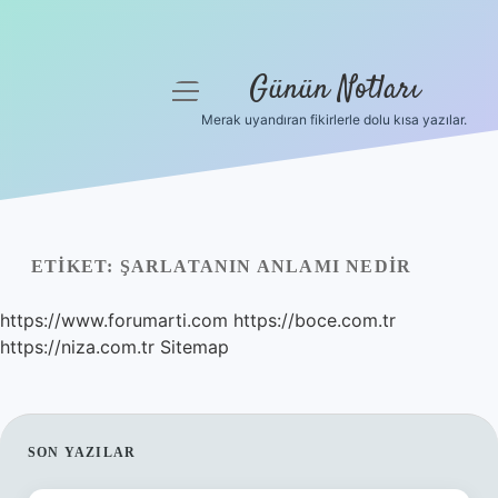
Günün Notları
menüyü
aç
Merak uyandıran fikirlerle dolu kısa yazılar.
Anasayfa
Gizlilik Politikası
Yasal Uyarı
ETIKET:
ŞARLATANIN ANLAMI NEDIR
Hakkımızda
https://www.forumarti.com
https://boce.com.tr
https://niza.com.tr
Sitemap
SIDEBAR
SON YAZILAR