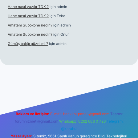
Hane nasıl yazılır TDK ?
için
admin
Hane nasıl yazılır TDK ?
için
Teke
Amatem Suboxone nedir ?
için
admin
Amatem Suboxone nedir ?
için
Onur
Gümüş balığı güzel mi ?
için
admin
m/
Reklam ve İletişim:
E-mail:
backlinkpaneli@gmail.com
Teams:
forumhizmeti@gmail.com
Whatsapp: 0262 606 0 726
Telegram:
@karabul
Yasal Uyarı:
Sitemiz, 5651 Sayılı Kanun gereğince Bilgi Teknolojileri