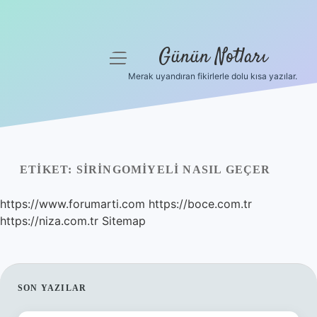
Günün Notları
menüyü
aç
Merak uyandıran fikirlerle dolu kısa yazılar.
Anasayfa
Gizlilik Politikası
Yasal Uyarı
ETIKET:
SIRINGOMIYELI NASIL GEÇER
Hakkımızda
https://www.forumarti.com
https://boce.com.tr
https://niza.com.tr
Sitemap
SIDEBAR
SON YAZILAR