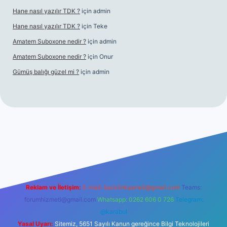
Hane nasıl yazılır TDK ?
için
admin
Hane nasıl yazılır TDK ?
için
Teke
Amatem Suboxone nedir ?
için
admin
Amatem Suboxone nedir ?
için
Onur
Gümüş balığı güzel mi ?
için
admin
m/
Reklam ve İletişim:
E-mail:
backlinkpaneli@gmail.com
Teams:
forumhizmeti@gmail.com
Whatsapp: 0262 606 0 726
Telegram:
@karabul
Yasal Uyarı:
Sitemiz, 5651 Sayılı Kanun gereğince Bilgi Teknolojileri