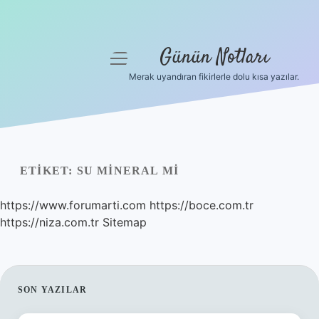
Günün Notları
menüyü
aç
Merak uyandıran fikirlerle dolu kısa yazılar.
Anasayfa
Gizlilik Politikası
Yasal Uyarı
ETIKET:
SU MINERAL MI
Hakkımızda
https://www.forumarti.com
https://boce.com.tr
https://niza.com.tr
Sitemap
SIDEBAR
SON YAZILAR