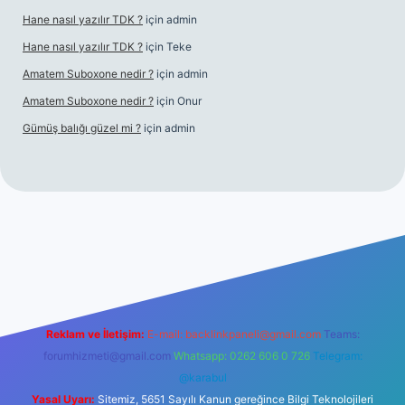
Hane nasıl yazılır TDK ?
için
admin
Hane nasıl yazılır TDK ?
için
Teke
Amatem Suboxone nedir ?
için
admin
Amatem Suboxone nedir ?
için
Onur
Gümüş balığı güzel mi ?
için
admin
om/
Reklam ve İletişim:
E-mail:
backlinkpaneli@gmail.com
Teams:
forumhizmeti@gmail.com
Whatsapp: 0262 606 0 726
Telegram:
@karabul
Yasal Uyarı:
Sitemiz, 5651 Sayılı Kanun gereğince Bilgi Teknolojileri