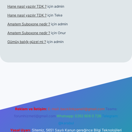
Hane nasıl yazılır TDK ?
için
admin
Hane nasıl yazılır TDK ?
için
Teke
Amatem Suboxone nedir ?
için
admin
Amatem Suboxone nedir ?
için
Onur
Gümüş balığı güzel mi ?
için
admin
m/
Reklam ve İletişim:
E-mail:
backlinkpaneli@gmail.com
Teams:
forumhizmeti@gmail.com
Whatsapp: 0262 606 0 726
Telegram:
@karabul
Yasal Uyarı:
Sitemiz, 5651 Sayılı Kanun gereğince Bilgi Teknolojileri