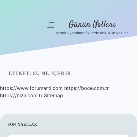
Günün Notları
menüyü
aç
Merak uyandıran fikirlerle dolu kısa yazılar.
Anasayfa
Gizlilik Politikası
Yasal Uyarı
ETIKET:
SU NE IÇERIR
Hakkımızda
https://www.forumarti.com
https://boce.com.tr
https://niza.com.tr
Sitemap
SIDEBAR
SON YAZILAR