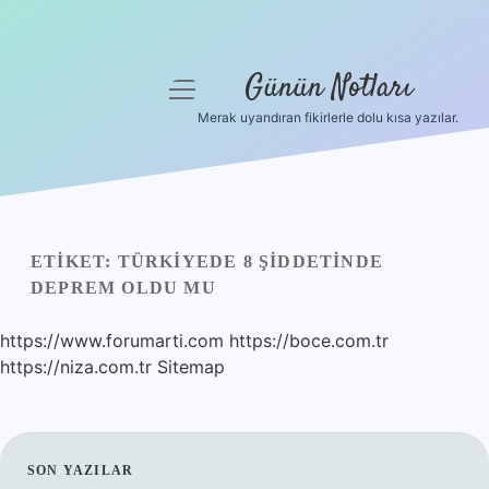
Günün Notları
menüyü
aç
Merak uyandıran fikirlerle dolu kısa yazılar.
Anasayfa
Gizlilik Politikası
Yasal Uyarı
ETIKET:
TÜRKIYEDE 8 ŞIDDETINDE
DEPREM OLDU MU
Hakkımızda
https://www.forumarti.com
https://boce.com.tr
https://niza.com.tr
Sitemap
SIDEBAR
SON YAZILAR