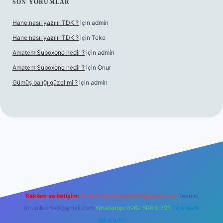
SON YORUMLAR
Hane nasıl yazılır TDK ?
için
admin
Hane nasıl yazılır TDK ?
için
Teke
Amatem Suboxone nedir ?
için
admin
Amatem Suboxone nedir ?
için
Onur
Gümüş balığı güzel mi ?
için
admin
m/
Reklam ve İletişim:
E-mail:
backlinkpaneli@gmail.com
Teams:
forumhizmeti@gmail.com
Whatsapp: 0262 606 0 726
Telegram:
@karabul