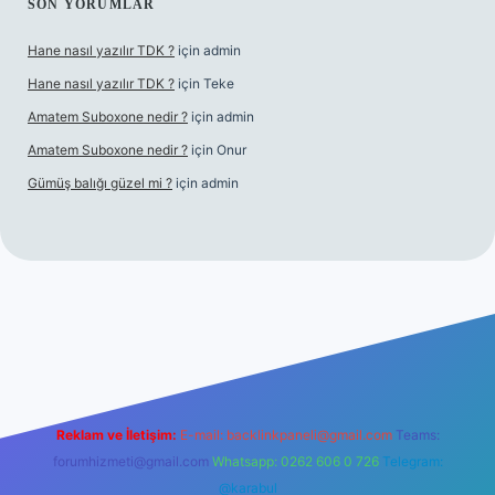
SON YORUMLAR
Hane nasıl yazılır TDK ?
için
admin
Hane nasıl yazılır TDK ?
için
Teke
Amatem Suboxone nedir ?
için
admin
Amatem Suboxone nedir ?
için
Onur
Gümüş balığı güzel mi ?
için
admin
m/
Reklam ve İletişim:
E-mail:
backlinkpaneli@gmail.com
Teams:
forumhizmeti@gmail.com
Whatsapp: 0262 606 0 726
Telegram:
@karabul