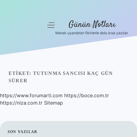
Günün Notları
menüyü
aç
Merak uyandıran fikirlerle dolu kısa yazılar.
Anasayfa
Gizlilik Politikası
Yasal Uyarı
ETIKET:
TUTUNMA SANCISI KAÇ GÜN
SÜRER
Hakkımızda
https://www.forumarti.com
https://boce.com.tr
https://niza.com.tr
Sitemap
SIDEBAR
SON YAZILAR