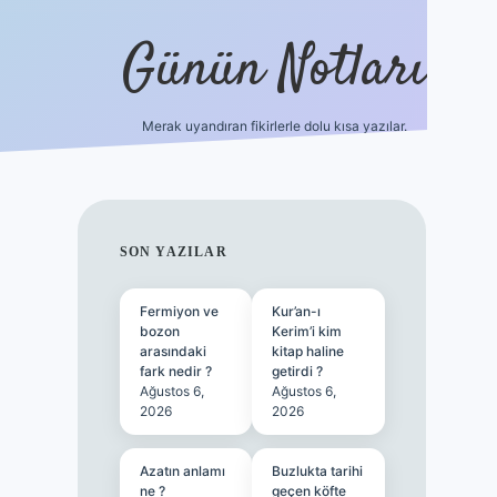
Günün Notları
Merak uyandıran fikirlerle dolu kısa yazılar.
https://
SIDEBAR
SON YAZILAR
Fermiyon ve
Kur’an-ı
bozon
Kerim’i kim
arasındaki
kitap haline
fark nedir ?
getirdi ?
Ağustos 6,
Ağustos 6,
2026
2026
Azatın anlamı
Buzlukta tarihi
ne ?
geçen köfte