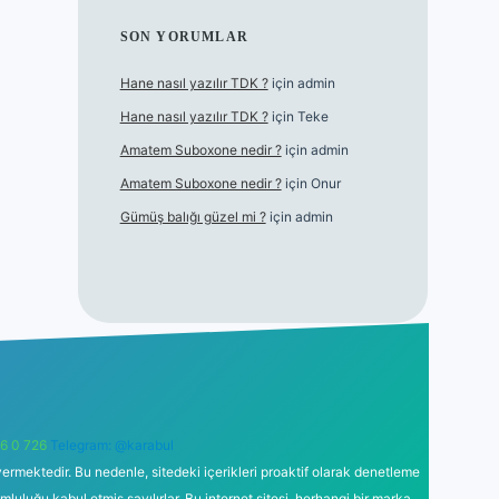
SON YORUMLAR
Hane nasıl yazılır TDK ?
için
admin
Hane nasıl yazılır TDK ?
için
Teke
Amatem Suboxone nedir ?
için
admin
Amatem Suboxone nedir ?
için
Onur
Gümüş balığı güzel mi ?
için
admin
6 0 726
Telegram: @karabul
ermektedir. Bu nedenle, sitedeki içerikleri proaktif olarak denetleme
uğu kabul etmiş sayılırlar. Bu internet sitesi, herhangi bir marka,