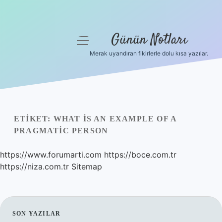
Günün Notları
menüyü
aç
Merak uyandıran fikirlerle dolu kısa yazılar.
Anasayfa
Gizlilik Politikası
Yasal Uyarı
ETIKET:
WHAT IS AN EXAMPLE OF A
PRAGMATIC PERSON
Hakkımızda
https://www.forumarti.com
https://boce.com.tr
https://niza.com.tr
Sitemap
SIDEBAR
SON YAZILAR