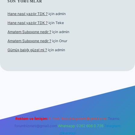
SON YORUMLAR
Hane nasıl yazılır TDK ?
için
admin
Hane nasıl yazılır TDK ?
için
Teke
Amatem Suboxone nedir ?
için
admin
Amatem Suboxone nedir ?
için
Onur
Gümüş balığı güzel mi ?
için
admin
.com/
Reklam ve İletişim:
E-mail:
backlinkpaneli@gmail.com
Teams:
forumhizmeti@gmail.com
Whatsapp: 0262 606 0 726
Telegram:
@karabul