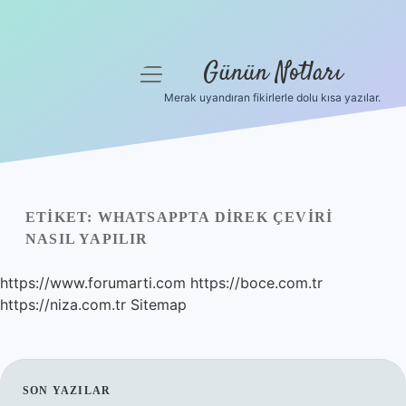
Günün Notları
menüyü
aç
Merak uyandıran fikirlerle dolu kısa yazılar.
Anasayfa
Gizlilik Politikası
Yasal Uyarı
ETIKET:
WHATSAPPTA DIREK ÇEVIRI
NASIL YAPILIR
Hakkımızda
https://www.forumarti.com
https://boce.com.tr
https://niza.com.tr
Sitemap
SIDEBAR
SON YAZILAR