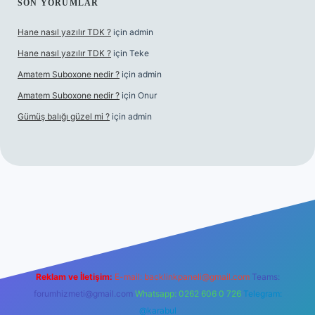
SON YORUMLAR
Hane nasıl yazılır TDK ?
için
admin
Hane nasıl yazılır TDK ?
için
Teke
Amatem Suboxone nedir ?
için
admin
Amatem Suboxone nedir ?
için
Onur
Gümüş balığı güzel mi ?
için
admin
om/
Reklam ve İletişim:
E-mail:
backlinkpaneli@gmail.com
Teams:
forumhizmeti@gmail.com
Whatsapp: 0262 606 0 726
Telegram:
@karabul