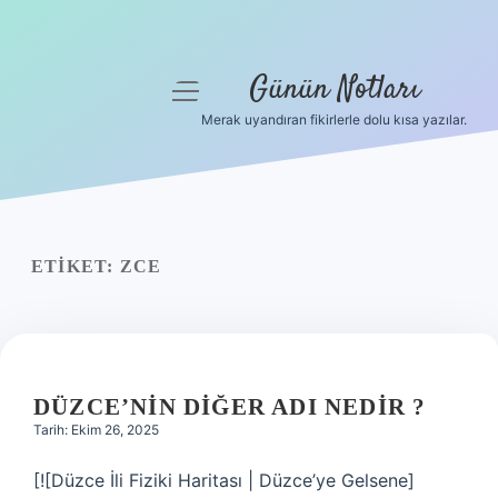
Günün Notları
menüyü
aç
Merak uyandıran fikirlerle dolu kısa yazılar.
Anasayfa
Gizlilik Politikası
Yasal Uyarı
ETIKET:
ZCE
Hakkımızda
DÜZCE’NIN DIĞER ADI NEDIR ?
Tarih: Ekim 26, 2025
[![Düzce İli Fiziki Haritası | Düzce’ye Gelsene]