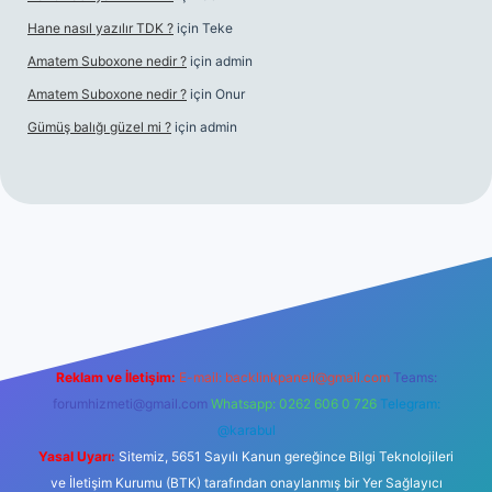
Hane nasıl yazılır TDK ?
için
Teke
Amatem Suboxone nedir ?
için
admin
Amatem Suboxone nedir ?
için
Onur
Gümüş balığı güzel mi ?
için
admin
https://piabellaguncel.com/
Reklam ve İletişim:
E-mail:
backlinkpaneli@gmail.com
Teams:
forumhizmeti@gmail.com
Whatsapp: 0262 606 0 726
Telegram:
@karabul
Yasal Uyarı:
Sitemiz, 5651 Sayılı Kanun gereğince Bilgi Teknolojileri
ve İletişim Kurumu (BTK) tarafından onaylanmış bir Yer Sağlayıcı