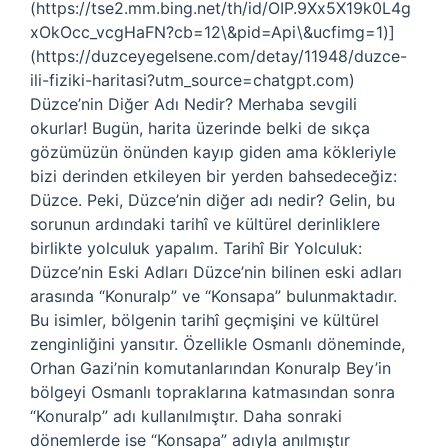
(https://tse2.mm.bing.net/th/id/OIP.9Xx5X19k0L4g
xOkOcc_vcgHaFN?cb=12\&pid=Api\&ucfimg=1)]
(https://duzceyegelsene.com/detay/11948/duzce-
ili-fiziki-haritasi?utm_source=chatgpt.com)
Düzce’nin Diğer Adı Nedir? Merhaba sevgili
okurlar! Bugün, harita üzerinde belki de sıkça
gözümüzün önünden kayıp giden ama kökleriyle
bizi derinden etkileyen bir yerden bahsedeceğiz:
Düzce. Peki, Düzce’nin diğer adı nedir? Gelin, bu
sorunun ardındaki tarihî ve kültürel derinliklere
birlikte yolculuk yapalım. Tarihî Bir Yolculuk:
Düzce’nin Eski Adları Düzce’nin bilinen eski adları
arasında “Konuralp” ve “Konsapa” bulunmaktadır.
Bu isimler, bölgenin tarihî geçmişini ve kültürel
zenginliğini yansıtır. Özellikle Osmanlı döneminde,
Orhan Gazi’nin komutanlarından Konuralp Bey’in
bölgeyi Osmanlı topraklarına katmasından sonra
“Konuralp” adı kullanılmıştır. Daha sonraki
dönemlerde ise “Konsapa” adıyla anılmıştır