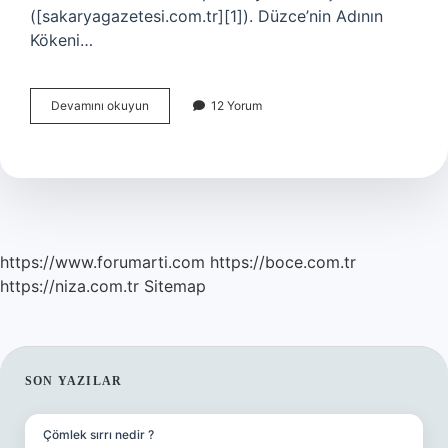
([sakaryagazetesi.com.tr][1]). Düzce’nin Adının
Kökeni…
Düzce’nin
Devamını okuyun
12 Yorum
diğer
adı
nedir
?
https://www.forumarti.com
https://boce.com.tr
https://niza.com.tr
Sitemap
SIDEBAR
SON YAZILAR
Çömlek sırrı nedir ?