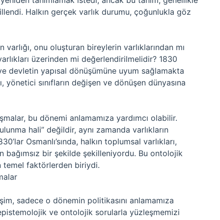
k yeniden tanımlamak istedi; ancak bu tanım, genellikle
killendi. Halkın gerçek varlık durumu, çoğunlukla göz
varlığı, onu oluşturan bireylerin varlıklarından mı
arlıkları üzerinden mi değerlendirilmelidir? 1830
te ve devletin yapısal dönüşümüne uyum sağlamakta
, yönetici sınıfların değişen ve dönüşen dünyasına
tışmalar, bu dönemi anlamamıza yardımcı olabilir.
bulunma hali” değildir, aynı zamanda varlıkların
 1830’lar Osmanlı’sında, halkın toplumsal varlıkları,
an bağımsız bir şekilde şekilleniyordu. Bu ontolojik
n temel faktörlerden biriydi.
malar
şim, sadece o dönemin politikasını anlamamıza
pistemolojik ve ontolojik sorularla yüzleşmemizi