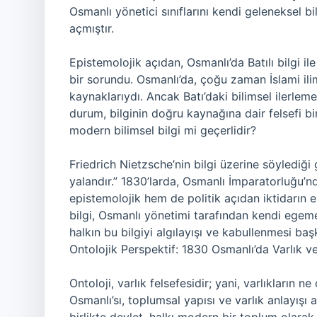
Osmanlı yönetici sınıflarını kendi geleneksel b
açmıştır.
Epistemolojik açıdan, Osmanlı’da Batılı bilgi i
bir sorundu. Osmanlı’da, çoğu zaman İslami ili
kaynaklarıydı. Ancak Batı’daki bilimsel ilerleme
durum, bilginin doğru kaynağına dair felsefi b
modern bilimsel bilgi mi geçerlidir?
Friedrich Nietzsche’nin bilgi üzerine söylediği 
yalandır.” 1830’larda, Osmanlı İmparatorluğu’nd
epistemolojik hem de politik açıdan iktidarın el
bilgi, Osmanlı yönetimi tarafından kendi egemenl
halkın bu bilgiyi algılayışı ve kabullenmesi ba
Ontolojik Perspektif: 1830 Osmanlı’da Varlık 
Ontoloji, varlık felsefesidir; yani, varlıkların n
Osmanlı’sı, toplumsal yapısı ve varlık anlayış