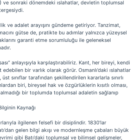
) ve sonraki dönemdeki ıslahatlar, devletin toplumsal
tergesiydi.
lik ve adalet arayışını gündeme getiriyor. Tanzimat,
 amacını gütse de, pratikte bu adımlar yalnızca yüzeysel
haklarını garanti etme sorumluluğu ile geleneksel
adır.
ı” anlayışıyla karşılaştırabiliriz. Kant, her bireyi, kendi
t edebilen bir varlık olarak görür. Osmanlı’daki ıslahatlar
t sınıflar tarafından şekillendirilen kararlarla sınırlı
ardan biri, bireysel hak ve özgürlüklerin kısıtlı olması,
 almadığı bir toplumda toplumsal adaletin sağlanıp
ilginin Kaynağı
arıyla ilgilenen felsefi bir disiplindir. 1830’lar
 Batı’dan gelen bilgi akışı ve modernleşme çabaları büyük
evrimi gibi Batı’daki toplumsal ve bilimsel gelişmeler,