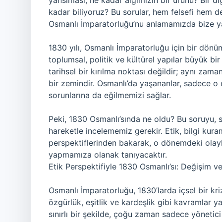
yansıması, ne kadar algımızın bir ürünü? Bir diğ
kadar biliyoruz? Bu sorular, hem felsefi hem d
Osmanlı İmparatorluğu’nu anlamamızda bize yar
1830 yılı, Osmanlı İmparatorluğu için bir dönü
toplumsal, politik ve kültürel yapılar büyük bi
tarihsel bir kırılma noktası değildir; aynı zama
bir zemindir. Osmanlı’da yaşananlar, sadece o d
sorunlarına da eğilmemizi sağlar.
Peki, 1830 Osmanlı’sında ne oldu? Bu soruyu, 
hareketle incelememiz gerekir. Etik, bilgi kuram
perspektiflerinden bakarak, o dönemdeki olayl
yapmamıza olanak tanıyacaktır.
Etik Perspektifiyle 1830 Osmanlı’sı: Değişim 
Osmanlı İmparatorluğu, 1830’larda içsel bir kriz
özgürlük, eşitlik ve kardeşlik gibi kavramlar 
sınırlı bir şekilde, çoğu zaman sadece yönetici 