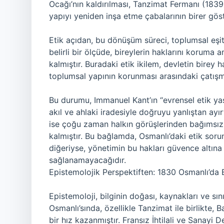
Ocağı’nın kaldırılması, Tanzimat Fermanı (1839
yapıyı yeniden inşa etme çabalarının birer gös
Etik açıdan, bu dönüşüm süreci, toplumsal eşit
belirli bir ölçüde, bireylerin haklarını koruma
kalmıştır. Buradaki etik ikilem, devletin birey 
toplumsal yapının korunması arasındaki çatışm
Bu durumu, Immanuel Kant’ın “evrensel etik yasas
akıl ve ahlaki iradesiyle doğruyu yanlıştan ayır
ise çoğu zaman halkın görüşlerinden bağımsız, üs
kalmıştır. Bu bağlamda, Osmanlı’daki etik sorunl
diğeriyse, yönetimin bu hakları güvence altına
sağlanamayacağıdır.
Epistemolojik Perspektiften: 1830 Osmanlı’da B
Epistemoloji, bilginin doğası, kaynakları ve sınırl
Osmanlı’sında, özellikle Tanzimat ile birlikte,
bir hız kazanmıştır. Fransız İhtilali ve Sanayi D