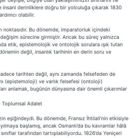
er deyişle, bilgiye olan yaklaşımımızın sınırlarını ne
e insani derinliklere doğru bir yolculuğa çıkarak 1830
dımcı olabilir.
m noktasıdır. Bu dönemde, imparatorluk içindeki
r değişim sürecine girmiştir. Ancak bu süreç yalnızca
nda etik, epistemolojik ve ontolojik sorulara ışık tutan
önemin değil, insanlık tarihinin en derin soru ve
sadece tarihten değil, aynı zamanda felsefeden de
ı (epistemoloji) ve varlık felsefesi (ontoloji)
arı anlamak, bugünün dünyasına dair önemli çıkarımlar
ve Toplumsal Adalet
in eşiğindeydi. Bu dönemde, Fransız İhtilali’nin etkisiyle
yayılmaya başlamış, ancak Osmanlı’da bu kavramlar hâlâ
sınıflar tarafından tartışılabiliyordu. 1826’da Yeniçeri