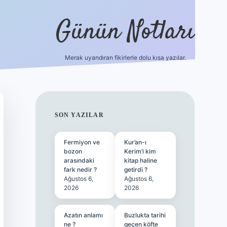
Günün Notları
Merak uyandıran fikirlerle dolu kısa yazılar.
https://piabe
SIDEBAR
SON YAZILAR
Fermiyon ve
Kur’an-ı
bozon
Kerim’i kim
arasındaki
kitap haline
fark nedir ?
getirdi ?
Ağustos 6,
Ağustos 6,
2026
2026
Azatın anlamı
Buzlukta tarihi
ne ?
geçen köfte