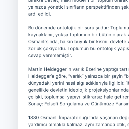
birlikte devlet, halkı modern bir toplum olara
yalnızca yönetici sınıfların perspektifinden şe
ardı edildi.
Bu dönemde ontolojik bir soru şudur: Toplumun 
kaynaklanır, yoksa toplumun bir bütün olarak v
Osmanlı’sında, halkın büyük bir kısmı, devle
zorluk çekiyordu. Toplumun bu ontolojik yapısı
cevap verememiştir.
Martin Heidegger’in varlık üzerine yaptığı tar
Heidegger’e göre, “varlık” yalnızca bir şeyin “
dünyadaki yerini nasıl algıladıklarıyla ilgilidir.
genellikle devletin ideolojik projeksiyonlarınd
çelişki, toplumsal yapıyı istikrarsız hale getire
Sonuç: Felsefi Sorgulama ve Günümüze Yansı
1830 Osmanlı İmparatorluğu’nda yaşanan deği
yardımcı olmakla kalmaz, aynı zamanda etik, e