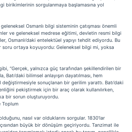
ilgi birikimlerinin sorgulanmaya başlamasına yol
le geleneksel Osmanlı bilgi sisteminin çatışması önemli
mler ve geleneksel medrese eğitimi, devletin resmi bilgi
ler, Osmanlı’daki entelektüel yapıyı tehdit ediyordu. Bu
ir soru ortaya koyuyordu: Geleneksel bilgi mi, yoksa
gibi, “Gerçek, yalnızca güç tarafından şekillendirilen bir
a, Batı’daki bilimsel anlayışın dayatılması, hem
 değiştirmesiyle sonuçlanan bir gerilim yarattı. Batı’daki
iğini pekiştirmek için bir araç olarak kullanılırken,
şka bir sorun oluşturuyordu.
ve Toplum
e olduğunu, nasıl var olduklarını sorgular. 1830’lar
ı açısından büyük bir dönüşüm geçiriyordu. Tanzimat ile