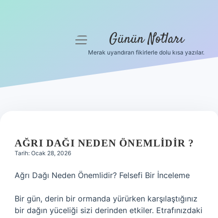
Günün Notları
menüyü
aç
Merak uyandıran fikirlerle dolu kısa yazılar.
Anasayfa
Gizlilik Politikası
Yasal Uyarı
Hakkımızda
AĞRI DAĞI NEDEN ÖNEMLIDIR ?
Tarih: Ocak 28, 2026
Ağrı Dağı Neden Önemlidir? Felsefi Bir İnceleme
Bir gün, derin bir ormanda yürürken karşılaştığınız
bir dağın yüceliği sizi derinden etkiler. Etrafınızdaki