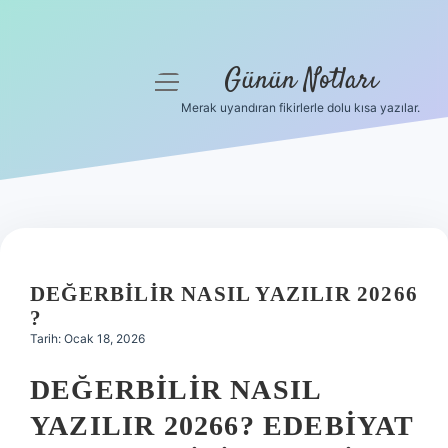
Günün Notları
menüyü
aç
Merak uyandıran fikirlerle dolu kısa yazılar.
Anasayfa
Gizlilik Politikası
Yasal Uyarı
Hakkımızda
DEĞERBILIR NASIL YAZILIR 20266
?
Tarih: Ocak 18, 2026
DEĞERBILIR NASIL
YAZILIR 20266? EDEBIYAT