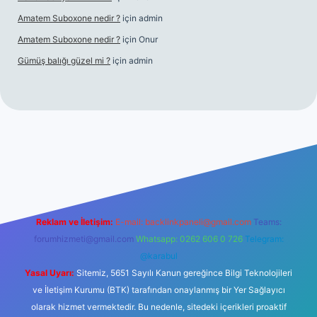
Amatem Suboxone nedir ?
için
admin
Amatem Suboxone nedir ?
için
Onur
Gümüş balığı güzel mi ?
için
admin
iabellaguncel.com/
Reklam ve İletişim:
E-mail:
backlinkpaneli@gmail.com
Teams:
forumhizmeti@gmail.com
Whatsapp: 0262 606 0 726
Telegram:
@karabul
Yasal Uyarı:
Sitemiz, 5651 Sayılı Kanun gereğince Bilgi Teknolojileri
ve İletişim Kurumu (BTK) tarafından onaylanmış bir Yer Sağlayıcı
olarak hizmet vermektedir. Bu nedenle, sitedeki içerikleri proaktif