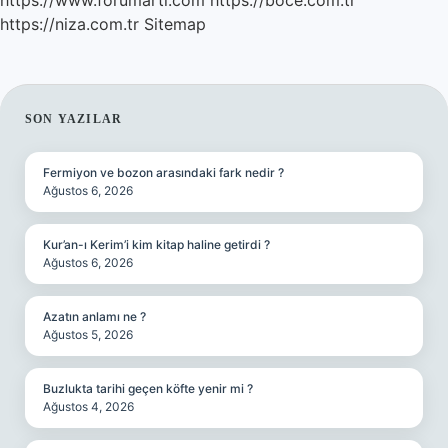
https://www.forumarti.com
https://boce.com.tr
https://niza.com.tr
Sitemap
SIDEBAR
SON YAZILAR
Fermiyon ve bozon arasındaki fark nedir ?
Ağustos 6, 2026
Kur’an-ı Kerim’i kim kitap haline getirdi ?
Ağustos 6, 2026
Azatın anlamı ne ?
Ağustos 5, 2026
Buzlukta tarihi geçen köfte yenir mi ?
Ağustos 4, 2026