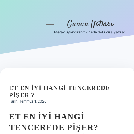
Günün Notları
menüyü
aç
Merak uyandıran fikirlerle dolu kısa yazılar.
Anasayfa
Gizlilik Politikası
Yasal Uyarı
Hakkımızda
ET EN IYI HANGI TENCEREDE
PIŞER ?
Tarih: Temmuz 1, 2026
ET EN İYI HANGI
TENCEREDE PIŞER?