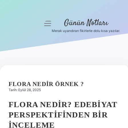
Günün Notları
menüyü
aç
Merak uyandıran fikirlerle dolu kısa yazılar.
Anasayfa
Gizlilik Politikası
Yasal Uyarı
Hakkımızda
FLORA NEDIR ÖRNEK ?
Tarih: Eylül 28, 2025
FLORA NEDIR? EDEBIYAT
PERSPEKTIFINDEN BIR
İNCELEME