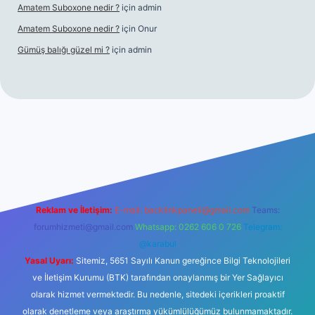
Amatem Suboxone nedir ?
için
admin
Amatem Suboxone nedir ?
için
Onur
Gümüş balığı güzel mi ?
için
admin
ellaguncel.com/
Reklam ve İletişim:
E-mail:
backlinkpaneli@gmail.com
Teams:
forumhizmeti@gmail.com
Whatsapp: 0262 606 0 726
Telegram:
@karabul
Yasal Uyarı:
Sitemiz, 5651 Sayılı Kanun gereğince Bilgi Teknolojileri
ve İletişim Kurumu (BTK) tarafından onaylanmış bir Yer Sağlayıcı
olarak hizmet vermektedir. Bu nedenle, sitedeki içerikleri proaktif
olarak denetleme veya araştırma yükümlülüğümüz bulunmamaktadır.