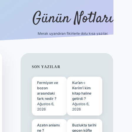
Günün Notları
Merak uyandıran fikirlerle dolu kısa yazılar.
https://piabel
SIDEBAR
SON YAZILAR
Fermiyon ve
Kur’an-ı
bozon
Kerim’i kim
arasındaki
kitap haline
fark nedir ?
getirdi ?
Ağustos 6,
Ağustos 6,
2026
2026
Azatın anlamı
Buzlukta tarihi
ne ?
geçen köfte