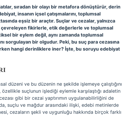
tılar, sıradan bir olayı bir metafora dönüştürür, derin
debiyat, insanın içsel çatışmalarını, toplumsal
tasında eşsiz bir araçtır. Suçlar ve cezalar, yalnızca
çevreleyen fikirlerle, etik değerlerle ve toplumsal
iziksel bir eylem değil, aynı zamanda toplumsal
rını sorgulayan bir olgudur. Peki, bu suç para cezasına
irken hangi derinliklere iner? İşte, bu soruyu edebiyat
RI
al düzeni ve bu düzenin ne şekilde işlemeye çalıştığını
özellikle suçlunun işlediği eylemle karşılaştığı adaletin
ezası gibi bir cezai yaptırımın uygulanabilirliğini de
a, suçlu ve mağdur arasındaki ilişki, edebi metinlerde
enmesi, cezaların şekli ve uygunluğu hakkında birçok farklı