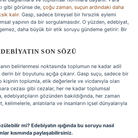
ı gibi görünse de,
çoğu zaman, suçun ardındaki daha
ik kalır.
Gasp, sadece bireysel bir hırsızlık eylemi
lumsal yapının da bir sorgulamasıdır. O yüzden, edebiyat,
gemez, daha büyük bir etik soruyu gündeme getirir: Bir
EDEBIYATIN SON SÖZÜ
anın belirlenmesi noktasında toplumun ne kadar adil
derin bir boyutunu açığa çıkarır. Gasp suçu, sadece bir
 kişinin toplumla, etik değerlerle ve vicdanıyla olan
para cezası gibi cezalar, her ne kadar toplumsal
a, edebiyatçıların gözünden bakıldığında, her zaman
kelimelerle, anlatılarla ve insanların içsel dünyalarıyla
zülebilir mi? Edebiyatın ışığında bu soruyu nasıl
ar kısmında paylaşabilirsiniz.