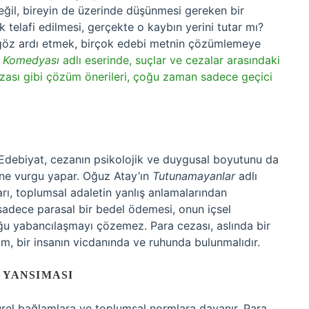
ğil, bireyin de üzerinde düşünmesi gereken bir
k telafi edilmesi, gerçekte o kaybın yerini tutar mı?
 göz ardı etmek, birçok edebi metnin çözümlemeye
k Komedyası
adlı eserinde, suçlar ve cezalar arasındaki
ezası gibi çözüm önerileri, çoğu zaman sadece geçici
… Edebiyat, cezanın psikolojik ve duygusal boyutunu da
ğine vurgu yapar. Oğuz Atay’ın
Tutunamayanlar
adlı
arı, toplumsal adaletin yanlış anlamalarından
 sadece parasal bir bedel ödemesi, onun içsel
ğu yabancılaşmayı çözemez. Para cezası, aslında bir
üm, bir insanın vicdanında ve ruhunda bulunmalıdır.
 YANSIMASI
ürel bağlamlara ve toplumsal normlara dayanır. Para