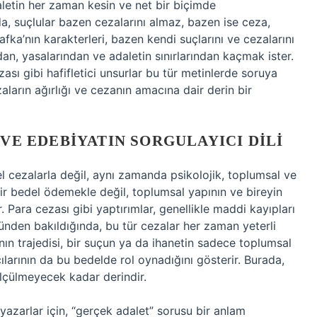
aletin her zaman kesin ve net bir biçimde
da, suçlular bazen cezalarını almaz, bazen ise ceza,
Kafka’nın karakterleri, bazen kendi suçlarını ve cezalarını
n, yasalarından ve adaletin sınırlarından kaçmak ister.
sı gibi hafifletici unsurlar bu tür metinlerde soruya
zaların ağırlığı ve cezanın amacına dair derin bir
 VE EDEBIYATIN SORGULAYICI DILI
el cezalarla değil, aynı zamanda psikolojik, toplumsal ve
ir bedel ödemekle değil, toplumsal yapının ve bireyin
. Para cezası gibi yaptırımlar, genellikle maddi kayıpları
zünden bakıldığında, bu tür cezalar her zaman yeterli
nın trajedisi, bir suçun ya da ihanetin sadece toplumsal
cılarının da bu bedelde rol oynadığını gösterir. Burada,
ölçülmeyecek kadar derindir.
yazarlar için, “gerçek adalet” sorusu bir anlam