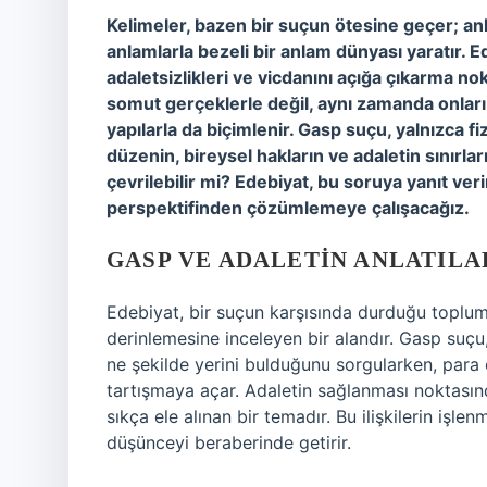
Kelimeler, bazen bir suçun ötesine geçer; anla
anlamlarla bezeli bir anlam dünyası yaratır. E
adaletsizlikleri ve vicdanını açığa çıkarma nok
somut gerçeklerle değil, aynı zamanda onları 
yapılarla da biçimlenir. Gasp suçu, yalnızca f
düzenin, bireysel hakların ve adaletin sınırla
çevrilebilir mi? Edebiyat, bu soruya yanıt ver
perspektifinden çözümlemeye çalışacağız.
GASP VE ADALETIN ANLATILA
Edebiyat, bir suçun karşısında durduğu toplums
derinlemesine inceleyen bir alandır. Gasp suçu, 
ne şekilde yerini bulduğunu sorgularken, para c
tartışmaya açar. Adaletin sağlanması noktasınd
sıkça ele alınan bir temadır. Bu ilişkilerin işl
düşünceyi beraberinde getirir.