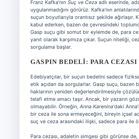
Franz Kafka’nın
Suç ve Ceza
adlı eserinde, ad
uygulanmadığını görürüz. Kafka’nın anlatıların
suçun boyutlarıyla orantısız şekilde ağırlaşır. 
kabul ederken, bazen de çevresindeki toplumda
Gasp suçu gibi somut bir eylemde de, para ceza
yanıt olarak karşımıza çıkar. Suçun niteliği, ce
sorgulama başlar.
GASPIN BEDELI: PARA CEZASI
Edebiyatçılar, bir suçun bedelini sadece fiziks
etik açıdan da sorgularlar. Gasp suçu, bazen b
haklarının yeniden değerlendirilmesiyle çözülür
telafi etme amacı taşır. Ancak, bir yazarın gö
olmayabilir. Örneğin,
Anna Karenina
‘daki Anna’
bir ceza ile sona ermeyeceğini, bireyin içsel a
suç ve ceza arasındaki ilişki, sadece para ile 
Para cezası, adaletin simgesi gibi görünse de, 