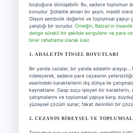
boşluğuna dönüşebilir. Bu, sadece toplumun de
konudur. Şiddetle alınan bir şeyin, maddi olara
Olayın sembolik değerini ve toplumsal yapıyı
çalıştığı bir sorudur.
Örneğin, Balzac’ın
İnsanlı
denge sürekli bir şekilde sorgulanır ve para c
birer rahatlama olarak kalır.
1. ADALETIN TINSEL BOYUTLARI
Bir yanda cezalar, bir yanda adaletin arayışı
irdeleyerek, sadece para cezasının yetersizli
eserindeki karakterlerin dış dünya ile çatışmal
kaynaklanır. Gasp suçu işleyen bir karakterin,
çatışmalarını ve toplumsal yapıya karşı duydu
yüzeysel çözüm sunar; fakat derinlikli bir çöz
2. CEZANIN BIREYSEL VE TOPLUMSAL
Toplumun suç ve ceza anlayışı, genellikle kült