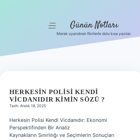
Günün Notları
menüyü
aç
Merak uyandıran fikirlerle dolu kısa yazılar.
Anasayfa
Gizlilik Politikası
Yasal Uyarı
Hakkımızda
HERKESIN POLISI KENDI
VICDANIDIR KIMIN SÖZÜ ?
Tarih: Aralık 18, 2025
Herkesin Polisi Kendi Vicdanıdır: Ekonomi
Perspektifinden Bir Analiz
Kaynakların Sınırlılığı ve Seçimlerin Sonuçları