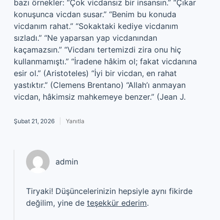
bazı örnekler: “Çok vicdansız bir insansın.” “Çıkar
konuşunca vicdan susar.” “Benim bu konuda
vicdanım rahat.” “Sokaktaki kediye vicdanım
sızladı.” “Ne yaparsan yap vicdanından
kaçamazsın.” “Vicdanı tertemizdi zira onu hiç
kullanmamıştı.” “İradene hâkim ol; fakat vicdanına
esir ol.” (Aristoteles) “İyi bir vicdan, en rahat
yastıktır.” (Clemens Brentano) “Allah’ı anmayan
vicdan, hâkimsiz mahkemeye benzer.” (Jean J.
Şubat 21, 2026
Yanıtla
admin
Tiryaki! Düşüncelerinizin hepsiyle aynı fikirde
değilim, yine de
teşekkür ederim
.