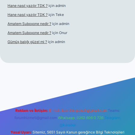
Hane nasıl yazılır TDK ?
için
admin
Hane nasıl yazılır TDK ?
için
Teke
Amatem Suboxone nedir ?
için
admin
Amatem Suboxone nedir ?
için
Onur
Gümüş balığı güzel mi ?
için
admin
uncel.com/
Reklam ve İletişim:
E-mail:
backlinkpaneli@gmail.com
Teams:
forumhizmeti@gmail.com
Whatsapp: 0262 606 0 726
Telegram:
@karabul
Yasal Uyarı:
Sitemiz, 5651 Sayılı Kanun gereğince Bilgi Teknolojileri