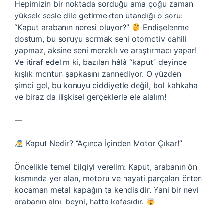
Hepimizin bir noktada sorduğu ama çoğu zaman
yüksek sesle dile getirmekten utandığı o soru:
“Kaput arabanın neresi oluyor?”
Endişelenme
dostum, bu soruyu sormak seni otomotiv cahili
yapmaz, aksine seni meraklı ve araştırmacı yapar!
Ve itiraf edelim ki, bazıları hâlâ “kaput” deyince
kışlık montun şapkasını zannediyor. O yüzden
şimdi gel, bu konuyu ciddiyetle değil, bol kahkaha
ve biraz da ilişkisel gerçeklerle ele alalım!
—
Kaput Nedir? “Açınca İçinden Motor Çıkar!”
Öncelikle temel bilgiyi verelim: Kaput, arabanın ön
kısmında yer alan, motoru ve hayati parçaları örten
kocaman metal kapağın ta kendisidir. Yani bir nevi
arabanın alnı, beyni, hatta kafasıdır.