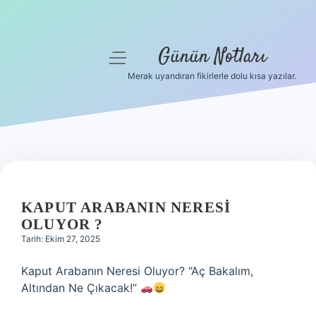
Günün Notları
menüyü
aç
Merak uyandıran fikirlerle dolu kısa yazılar.
Anasayfa
Gizlilik Politikası
Yasal Uyarı
Hakkımızda
KAPUT ARABANIN NERESI
OLUYOR ?
Tarih: Ekim 27, 2025
Kaput Arabanın Neresi Oluyor? “Aç Bakalım,
Altından Ne Çıkacak!”