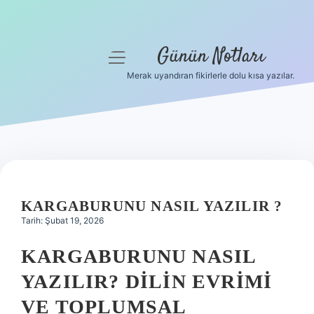
Günün Notları
menüyü
aç
Merak uyandıran fikirlerle dolu kısa yazılar.
Anasayfa
Gizlilik Politikası
Yasal Uyarı
Hakkımızda
KARGABURUNU NASIL YAZILIR ?
Tarih: Şubat 19, 2026
KARGABURUNU NASIL
YAZILIR? DILIN EVRIMI
VE TOPLUMSAL